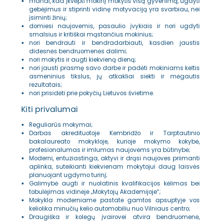
manai, kad įkvėpti mokinį mokytis visą gyvenimą, ugdyti
gebėjimus ir stiprinti vidinę motyvaciją yra svarbiau, nei
įsiminti žinių;
domiesi naujovėmis, pasaulio įvykiais ir nori ugdyti
smalsius ir kritiškai mąstančius mokinius;
nori bendrauti ir bendradarbiauti, kasdien jaustis
didesnės bendruomenės dalimi;
nori mokytis ir augti kiekvieną dieną;
nori jausti prasmę savo darbe ir padėti mokiniams keltis
asmeninius tikslus, jų atkakliai siekti ir mėgautis
rezultatais;
nori prisidėti prie pokyčių Lietuvos švietime.
Kiti privalumai
Reguliarūs mokymai;
Darbas akredituotoje Kembridžo ir Tarptautinio
bakalaureato mokykloje, kurioje mokymo kokybė,
profesionalumas ir imlumas naujovėms yra būtinybė;
Moderni, entuziastinga, aktyvi ir drąsi naujoves priimanti
aplinka, suteikianti kiekvienam mokytojui daug laisvės
planuojant ugdymo turinį;
Galimybė augti ir nuolatinis kvalifikacijos kėlimas bei
tobulėjimas vidinėje „Mokytojų Akademijoje“;
Mokykla moderniame pastate gamtos apsuptyje vos
keliolika minučių kelio automobiliu nuo Vilniaus centro;
Draugiška ir kolegų įvairovei atvira bendruomenė,