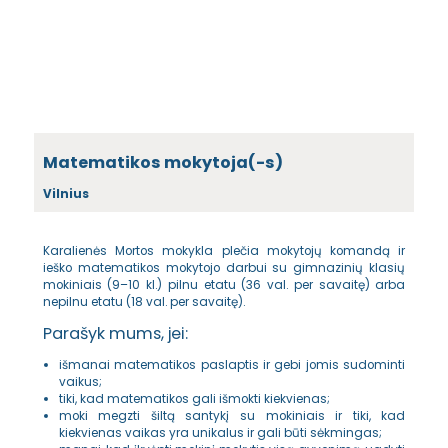
Matematikos mokytoja(-s)
Vilnius
Karalienės Mortos mokykla plečia mokytojų komandą ir
ieško matematikos mokytojo darbui su gimnazinių klasių
mokiniais (9–10 kl.) pilnu etatu (36 val. per savaitę) arba
nepilnu etatu (18 val. per savaitę).
Parašyk mums, jei:
išmanai matematikos paslaptis ir gebi jomis sudominti
vaikus;
tiki, kad matematikos gali išmokti kiekvienas;
moki megzti šiltą santykį su mokiniais ir tiki, kad
kiekvienas vaikas yra unikalus ir gali būti sėkmingas;