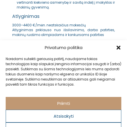
vertinanti kiekvieno asmenybę ir savitą indėlį į mokyklos ir
mokinių gyvenimą.
Atlyginimas
3000–4400 €/mėn. neatskaičius mokesčių
Atlyginimas priklauso nuo išsilavinimo, darbo patirties,
mokinių ruošimo olimpiadoms ir konkursams patirties
Savo CV ir motyvacinį laišką siųsk mums el. paštu
Privatumo politika
info@kmmokykla.lt
.
Norėdami suteikti geriausią patirtį, naudojame tokias
technologijas kaip slapukai įrenginio informacijai saugoti ir (arba)
ATGAL
pasiekti. Sutikimas su šiomis technologijomis leis mums apdoroti
tokius duomenis kaip naršymo elgsena ar unikalūs ID šioje
svetainėje. Sutikimo nesutikimas ar atšaukimas gali neigiamai
paveikti tam tikras funkcijas ir funkcijas.
Priimti
Atsisakyti