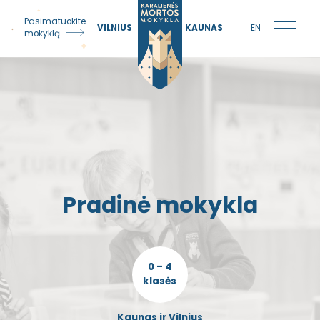
Pasimatuokite
VILNIUS
KAUNAS
EN
mokyklą
Pradinė mokykla
0 – 4
klasės
Kaunas ir Vilnius