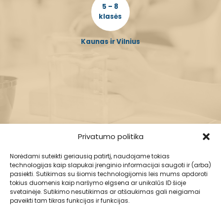
5 – 8
klasės
Kaunas ir Vilnius
Privatumo politika
Norėdami suteikti geriausią patirtį, naudojame tokias
technologijas kaip slapukai įrenginio informacijai saugoti ir (arba)
pasiekti. Sutikimas su šiomis technologijomis leis mums apdoroti
tokius duomenis kaip naršymo elgsena ar unikalūs ID šioje
svetainėje. Sutikimo nesutikimas ar atšaukimas gali neigiamai
paveikti tam tikras funkcijas ir funkcijas.