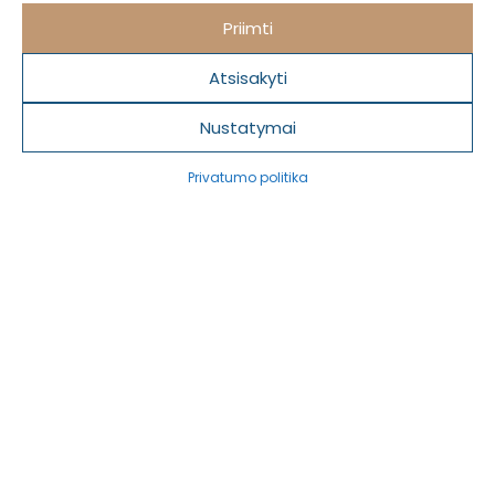
Gimnazija
Priimti
Atsisakyti
9 – 12
Nustatymai
klasės
Privatumo politika
Kaunas ir Vilnius