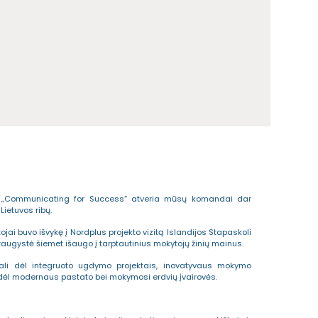
tas „Communicating for Success“ atveria mūsų komandai dar
ietuvos ribų.
ai buvo išvykę į Nordplus projekto vizitą Islandijos Stapaskoli
raugystė šiemet išaugo į tarptautinius mokytojų žinių mainus.
ikali dėl integruoto ugdymo projektais, inovatyvaus mokymo
 dėl modernaus pastato bei mokymosi erdvių įvairovės.