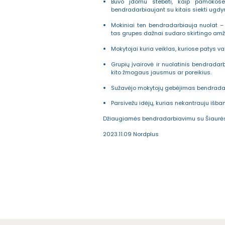
Buvo įdomu stebėti, kaip pamokose 
bendradarbiaujant su kitais siekti ugdym
Mokiniai ten bendradarbiauja nuolat –
tas grupes dažnai sudaro skirtingo amž
Mokytojai kuria veiklas, kuriose patys v
Grupių įvairovė ir nuolatinis bendradar
kito žmogaus jausmus ar poreikius.
Sužavėjo mokytojų gebėjimas bendradarbi
Parsivežu idėjų, kurias nekantrauju išba
Džiaugiamės bendradarbiavimu su Šiaurės ša
2023.11.09 Nordplus