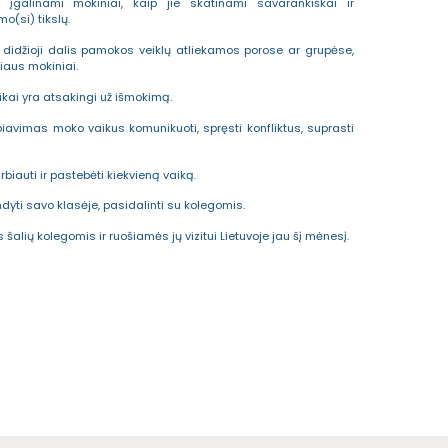
įgalinami mokiniai, kaip jie skatinami savarankiškai ir
o(si) tikslų.
 didžioji dalis pamokos veiklų atliekamos porose ar grupėse,
iaus mokiniai.
aikai yra atsakingi už išmokimą.
biavimas moko vaikus komunikuoti, spręsti konfliktus, suprasti
auti ir pastebėti kiekvieną vaiką.
ndyti savo klasėje, pasidalinti su kolegomis.
lių kolegomis ir ruošiamės jų vizitui Lietuvoje jau šį mėnesį.