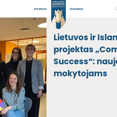
VILNIUS
KAUNAS
Lietuvos ir Isl
projektas „Co
Success“: nau
mokytojams