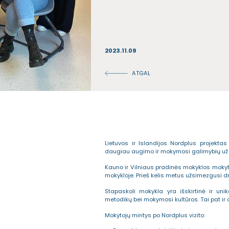
2023.11.09
ATGAL
Lietuvos ir Islandijos Nordplus projek
daugiau augimo ir mokymosi galimybių už L
Kauno ir Vilniaus pradinės mokyklos mokytoj
mokykloje. Prieš kelis metus užsimezgusi d
Stapaskoli mokykla yra išskirtinė ir un
metodikų bei mokymosi kultūros. Tai pat ir
Mokytojų mintys po Nordplus vizito: