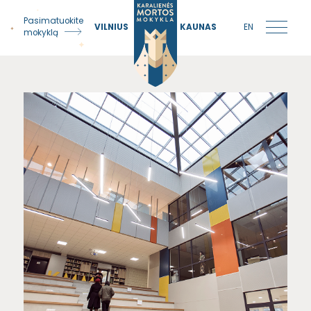
Pasimatuokite
VILNIUS
KAUNAS
EN
mokyklą