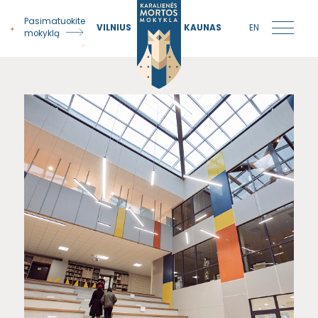
Pasimatuokite
VILNIUS
KAUNAS
EN
mokyklą