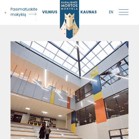
Pasimatuokite
VILNIUS
KAUNAS
EN
mokyklą