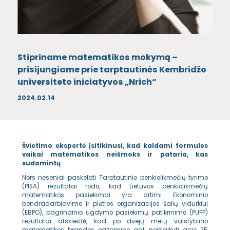
Stipriname matematikos mokymą –
prisijungiame prie tarptautinės Kembridžo
universiteto iniciatyvos „Nrich“
2024.02.14
Švietimo ekspertė įsitikinusi, kad kaldami formules
vaikai matematikos neišmoks ir pataria, kas
sudomintų
Nors neseniai paskelbti Tarptautinio penkiolikmečių tyrimo
(PISA) rezultatai rodo, kad Lietuvos penkiolikmečių
matematikos pasiekimai yra artimi Ekonominio
bendradarbiavimo ir plėtros organizacijos šalių vidurkiui
(EBPO), pagrindinio ugdymo pasiekimų patikrinimo (PUPP)
rezultatai atskleidė, kad po dvejų metų valstybinio