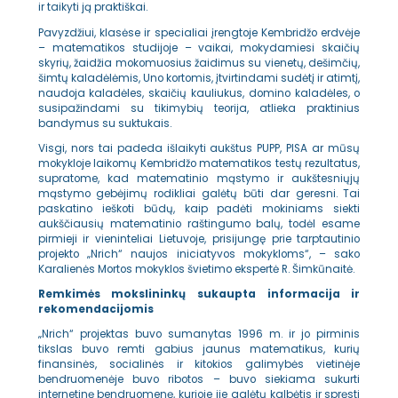
ir taikyti ją praktiškai.
Pavyzdžiui, klasėse ir specialiai įrengtoje Kembridžo erdvėje
– matematikos studijoje – vaikai, mokydamiesi skaičių
skyrių, žaidžia mokomuosius žaidimus su vienetų, dešimčių,
šimtų kaladėlėmis, Uno kortomis, įtvirtindami sudėtį ir atimtį,
naudoja kaladėles, skaičių kauliukus, domino kaladėles, o
susipažindami su tikimybių teorija, atlieka praktinius
bandymus su suktukais.
Visgi, nors tai padeda išlaikyti aukštus PUPP, PISA ar mūsų
mokykloje laikomų Kembridžo matematikos testų rezultatus,
supratome, kad matematinio mąstymo ir aukštesniųjų
mąstymo gebėjimų rodikliai galėtų būti dar geresni. Tai
paskatino ieškoti būdų, kaip padėti mokiniams siekti
aukščiausių matematinio raštingumo balų, todėl esame
pirmieji ir vieninteliai Lietuvoje, prisijungę prie tarptautinio
projekto „Nrich“ naujos iniciatyvos mokykloms“, – sako
Karalienės Mortos mokyklos švietimo ekspertė R. Šimkūnaitė.
Remkimės mokslininkų sukaupta informacija ir
rekomendacijomis
„Nrich“ projektas buvo sumanytas 1996 m. ir jo pirminis
tikslas buvo remti gabius jaunus matematikus, kurių
finansinės, socialinės ir kitokios galimybės vietinėje
bendruomenėje buvo ribotos – buvo siekiama sukurti
internetinę bendruomenę, kurioje jie galėtų kalbėtis ir spręsti