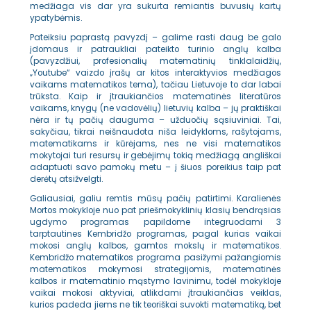
medžiaga vis dar yra sukurta remiantis buvusių kartų
ypatybėmis.
Pateiksiu paprastą pavyzdį – galime rasti daug be galo
įdomaus ir patraukliai pateikto turinio anglų kalba
(pavyzdžiui, profesionalių matematinių tinklalaidžių,
„Youtube“ vaizdo įrašų ar kitos interaktyvios medžiagos
vaikams matematikos tema), tačiau Lietuvoje to dar labai
trūksta. Kaip ir įtraukiančios matematinės literatūros
vaikams, knygų (ne vadovėlių) lietuvių kalba – jų praktiškai
nėra ir tų pačių dauguma – užduočių sąsiuviniai. Tai,
sakyčiau, tikrai neišnaudota niša leidykloms, rašytojams,
matematikams ir kūrėjams, nes ne visi matematikos
mokytojai turi resursų ir gebėjimų tokią medžiagą angliškai
adaptuoti savo pamokų metu – į šiuos poreikius taip pat
derėtų atsižvelgti.
Galiausiai, galiu remtis mūsų pačių patirtimi. Karalienės
Mortos mokykloje nuo pat priešmokyklinių klasių bendrąsias
ugdymo programas papildome integruodami 3
tarptautines Kembridžo programas, pagal kurias vaikai
mokosi anglų kalbos, gamtos mokslų ir matematikos.
Kembridžo matematikos programa pasižymi pažangiomis
matematikos mokymosi strategijomis, matematinės
kalbos ir matematinio mąstymo lavinimu, todėl mokykloje
vaikai mokosi aktyviai, atlikdami įtraukiančias veiklas,
kurios padeda jiems ne tik teoriškai suvokti matematiką, bet