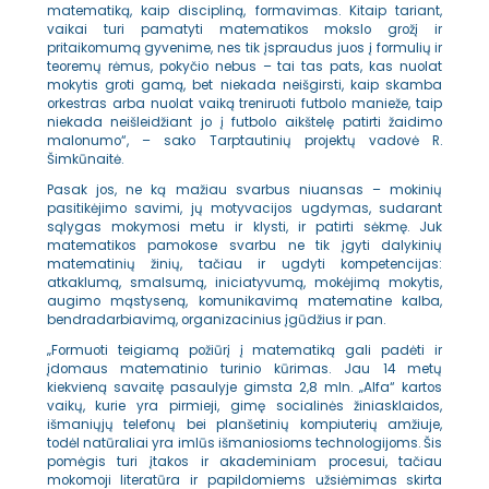
matematiką, kaip discipliną, formavimas. Kitaip tariant,
vaikai turi pamatyti matematikos mokslo grožį ir
pritaikomumą gyvenime, nes tik įspraudus juos į formulių ir
teoremų rėmus, pokyčio nebus – tai tas pats, kas nuolat
mokytis groti gamą, bet niekada neišgirsti, kaip skamba
orkestras arba nuolat vaiką treniruoti futbolo manieže, taip
niekada neišleidžiant jo į futbolo aikštelę patirti žaidimo
malonumo“, – sako Tarptautinių projektų vadovė R.
Šimkūnaitė.
Pasak jos, ne ką mažiau svarbus niuansas – mokinių
pasitikėjimo savimi, jų motyvacijos ugdymas, sudarant
sąlygas mokymosi metu ir klysti, ir patirti sėkmę. Juk
matematikos pamokose svarbu ne tik įgyti dalykinių
matematinių žinių, tačiau ir ugdyti kompetencijas:
atkaklumą, smalsumą, iniciatyvumą, mokėjimą mokytis,
augimo mąstyseną, komunikavimą matematine kalba,
bendradarbiavimą, organizacinius įgūdžius ir pan.
„Formuoti teigiamą požiūrį į matematiką gali padėti ir
įdomaus matematinio turinio kūrimas. Jau 14 metų
kiekvieną savaitę pasaulyje gimsta 2,8 mln. „Alfa“ kartos
vaikų, kurie yra pirmieji, gimę socialinės žiniasklaidos,
išmaniųjų telefonų bei planšetinių kompiuterių amžiuje,
todėl natūraliai yra imlūs išmaniosioms technologijoms. Šis
pomėgis turi įtakos ir akademiniam procesui, tačiau
mokomoji literatūra ir papildomiems užsiėmimas skirta