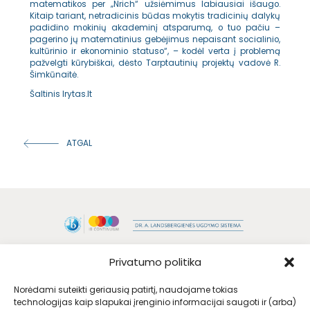
matematikos per „Nrich“ užsiėmimus labiausiai išaugo.
Kitaip tariant, netradicinis būdas mokytis tradicinių dalykų
padidino mokinių akademinį atsparumą, o tuo pačiu –
pagerino jų matematinius gebėjimus nepaisant socialinio,
kultūrinio ir ekonominio statuso“, – kodėl verta į problemą
pažvelgti kūrybiškai, dėsto Tarptautinių projektų vadovė R.
Šimkūnaitė.
Šaltinis lrytas.lt
ATGAL
Privatumo politika
Norėdami suteikti geriausią patirtį, naudojame tokias
technologijas kaip slapukai įrenginio informacijai saugoti ir (arba)