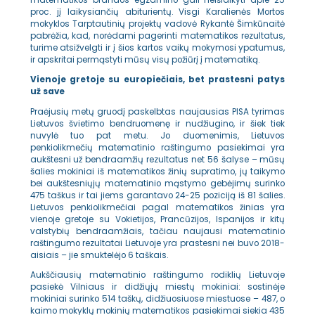
matematikos brandos egzamino gali neišlaikyti apie 25
proc. jį laikysiančių abiturientų. Visgi Karalienės Mortos
mokyklos Tarptautinių projektų vadovė Rykantė Šimkūnaitė
pabrėžia, kad, norėdami pagerinti matematikos rezultatus,
turime atsižvelgti ir į šios kartos vaikų mokymosi ypatumus,
ir apskritai permąstyti mūsų visų požiūrį į matematiką.
Vienoje gretoje su europiečiais, bet prastesni patys
už save
Praėjusių metų gruodį paskelbtas naujausias PISA tyrimas
Lietuvos švietimo bendruomenę ir nudžiugino, ir šiek tiek
nuvylė tuo pat metu. Jo duomenimis, Lietuvos
penkiolikmečių matematinio raštingumo pasiekimai yra
aukštesni už bendraamžių rezultatus net 56 šalyse – mūsų
šalies mokiniai iš matematikos žinių supratimo, jų taikymo
bei aukštesniųjų matematinio mąstymo gebėjimų surinko
475 taškus ir tai jiems garantavo 24-25 poziciją iš 81 šalies.
Lietuvos penkiolikmečiai pagal matematikos žinias yra
vienoje gretoje su Vokietijos, Prancūzijos, Ispanijos ir kitų
valstybių bendraamžiais, tačiau naujausi matematinio
raštingumo rezultatai Lietuvoje yra prastesni nei buvo 2018-
aisiais – jie smuktelėjo 6 taškais.
Aukščiausių matematinio raštingumo rodiklių Lietuvoje
pasiekė Vilniaus ir didžiųjų miestų mokiniai: sostinėje
mokiniai surinko 514 taškų, didžiuosiuose miestuose – 487, o
kaimo mokyklų mokinių matematikos pasiekimai siekia 435