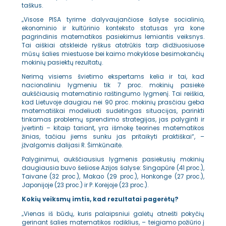
taškus.
„Visose PISA tyrime dalyvaujančiose šalyse socialinio,
ekonominio ir kultūrinio konteksto statusas yra kone
pagrindinis matematikos pasiekimus lemiantis veiksnys.
Tai aiškiai atskleidė ryškus atotrūkis tarp didžiuosiuose
mūsų šalies miestuose bei kaimo mokyklose besimokančių
mokinių pasiektų rezultatų.
Nerimą visiems švietimo ekspertams kelia ir tai, kad
nacionaliniu lygmeniu tik 7 proc. mokinių pasiekė
aukščiausią matematinio raštingumo lygmenį. Tai reiškia,
kad Lietuvoje daugiau nei 90 proc. mokinių prasčiau geba
matematiškai modeliuoti sudėtingas situacijas, parinkti
tinkamas problemų sprendimo strategijas, jas palyginti ir
įvertinti – kitaip tariant, yra išmokę teorines matematikos
žinias, tačiau jiems sunku jas pritaikyti praktiškai“, –
įžvalgomis dalijasi R. Šimkūnaitė.
Palyginimui, aukščiausius lygmenis pasiekusių mokinių
daugiausia buvo šešiose Azijos šalyse: Singapūre (41 proc.),
Taivane (32 proc.), Makao (29 proc.), Honkonge (27 proc.),
Japonijoje (23 proc.) ir P. Korėjoje (23 proc.).
Kokių veiksmų imtis, kad rezultatai pagerėtų?
„Vienas iš būdų, kuris palaipsniui galėtų atnešti pokyčių
gerinant šalies matematikos rodiklius, – teigiamo požiūrio į