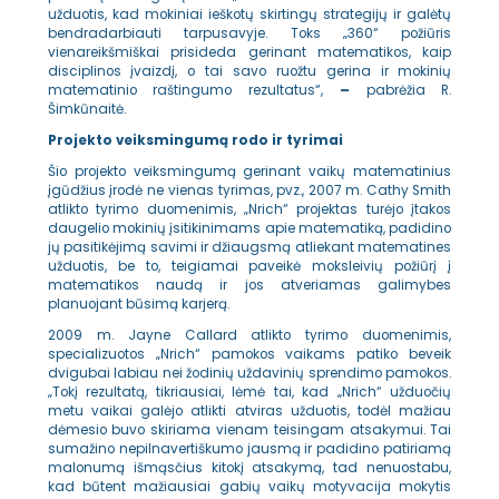
užduotis, kad mokiniai ieškotų skirtingų strategijų ir galėtų
bendradarbiauti tarpusavyje. Toks „360“ požiūris
vienareikšmiškai prisideda gerinant matematikos, kaip
disciplinos įvaizdį, o tai savo ruožtu gerina ir mokinių
matematinio raštingumo rezultatus“,
–
pabrėžia R.
Šimkūnaitė.
Projekto veiksmingumą rodo ir tyrimai
Šio projekto veiksmingumą gerinant vaikų matematinius
įgūdžius įrodė ne vienas tyrimas, pvz., 2007 m. Cathy Smith
atlikto tyrimo duomenimis, „Nrich“ projektas turėjo įtakos
daugelio mokinių įsitikinimams apie matematiką, padidino
jų pasitikėjimą savimi ir džiaugsmą atliekant matematines
užduotis, be to, teigiamai paveikė moksleivių požiūrį į
matematikos naudą ir jos atveriamas galimybes
planuojant būsimą karjerą.
2009 m. Jayne Callard atlikto tyrimo duomenimis,
specializuotos „Nrich“ pamokos vaikams patiko beveik
dvigubai labiau nei žodinių uždavinių sprendimo pamokos.
„Tokį rezultatą, tikriausiai, lėmė tai, kad „Nrich“ užduočių
metu vaikai galėjo atlikti atviras užduotis, todėl mažiau
dėmesio buvo skiriama vienam teisingam atsakymui. Tai
sumažino nepilnavertiškumo jausmą ir padidino patiriamą
malonumą išmąsčius kitokį atsakymą, tad nenuostabu,
kad būtent mažiausiai gabių vaikų motyvacija mokytis