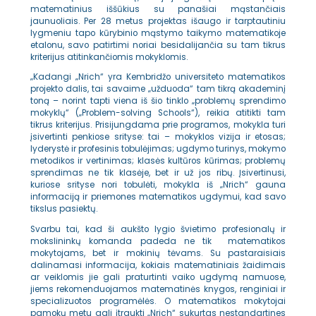
matematinius iššūkius su panašiai mąstančiais
jaunuoliais. Per 28 metus projektas išaugo ir tarptautiniu
lygmeniu tapo kūrybinio mąstymo taikymo matematikoje
etalonu, savo patirtimi noriai besidalijančia su tam tikrus
kriterijus atitinkančiomis mokyklomis.
„Kadangi „Nrich“ yra Kembridžo universiteto matematikos
projekto dalis, tai savaime „užduoda“ tam tikrą akademinį
toną – norint tapti viena iš šio tinklo „problemų sprendimo
mokyklų“ („Problem-solving Schools“), reikia atitikti tam
tikrus kriterijus. Prisijungdama prie programos, mokykla turi
įsivertinti penkiose srityse: tai – mokyklos vizija ir etosas;
lyderystė ir profesinis tobulėjimas; ugdymo turinys, mokymo
metodikos ir vertinimas; klasės kultūros kūrimas; problemų
sprendimas ne tik klasėje, bet ir už jos ribų. Įsivertinusi,
kuriose srityse nori tobulėti, mokykla iš „Nrich“ gauna
informaciją ir priemones matematikos ugdymui, kad savo
tikslus pasiektų.
Svarbu tai, kad ši aukšto lygio švietimo profesionalų ir
mokslininkų komanda padeda ne tik matematikos
mokytojams, bet ir mokinių tėvams. Su pastaraisiais
dalinamasi informacija, kokiais matematiniais žaidimais
ar veiklomis jie gali praturtinti vaiko ugdymą namuose,
jiems rekomenduojamos matematinės knygos, renginiai ir
specializuotos programėlės. O matematikos mokytojai
pamokų metu gali įtraukti „Nrich“ sukurtas nestandartines