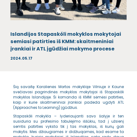
Islandijos Stapaskóli mokyklos mokytojai
semiasi patirties iš KMM: skaitmeniniai
įrankiai ir ATL įgūdžiai mokymo procese
2024.05.17
Šią savaitę Karalienės Mortos mokykloje Vilniuje ir Kaune
svečiavosi pagrindinės mokyklos mokytojai iš Stapaskóli
mokyklos Islandijoje. Ši komanda iš KMM sėmėsi patirties,
kaip ir kurie skaitmeniniai įrankiai padeda ugdyti ATL
(Approaches to Learning) įgūdžius.
Stapaskóli mokykla – lyderiaujanti savo šalyje ir ten
susiduria su profesinio tobulėjimo iššūkiu, tad į užsienį
semtis patirties vyksta tik į tas mokyklas, iš kurių gali
mokytis. Mes džiaugiamės ir didžiuojamės, kad esame ta