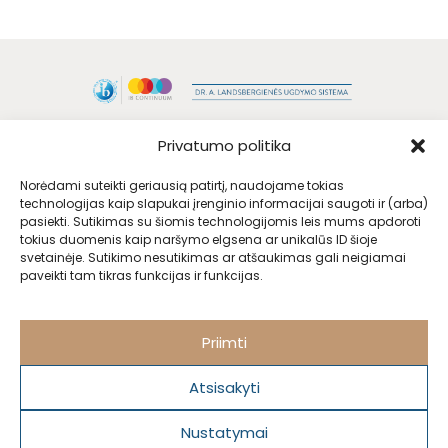
Privatumo politika
Norėdami suteikti geriausią patirtį, naudojame tokias
technologijas kaip slapukai įrenginio informacijai saugoti ir (arba)
pasiekti. Sutikimas su šiomis technologijomis leis mums apdoroti
tokius duomenis kaip naršymo elgsena ar unikalūs ID šioje
svetainėje. Sutikimo nesutikimas ar atšaukimas gali neigiamai
paveikti tam tikras funkcijas ir funkcijas.
Priimti
Atsisakyti
Nustatymai
PRIVATUMO POLITIKA
. Visos teisės saugomos @ KARALIENĖS