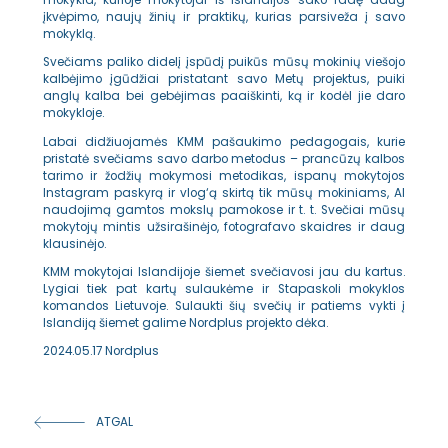
mokykla, kurioje mokytojai iš Islandijos sako radę daug
įkvėpimo, naujų žinių ir praktikų, kurias parsiveža į savo
mokyklą.
Svečiams paliko didelį įspūdį puikūs mūsų mokinių viešojo
kalbėjimo įgūdžiai pristatant savo Metų projektus, puiki
anglų kalba bei gebėjimas paaiškinti, ką ir kodėl jie daro
mokykloje.
Labai didžiuojamės KMM pašaukimo pedagogais, kurie
pristatė svečiams savo darbo metodus – prancūzų kalbos
tarimo ir žodžių mokymosi metodikas, ispanų mokytojos
Instagram paskyrą ir vlog‘ą skirtą tik mūsų mokiniams, AI
naudojimą gamtos mokslų pamokose ir t. t. Svečiai mūsų
mokytojų mintis užsirašinėjo, fotografavo skaidres ir daug
klausinėjo.
KMM mokytojai Islandijoje šiemet svečiavosi jau du kartus.
Lygiai tiek pat kartų sulaukėme ir Stapaskoli mokyklos
komandos Lietuvoje. Sulaukti šių svečių ir patiems vykti į
Islandiją šiemet galime Nordplus projekto dėka.
2024.05.17 Nordplus
ATGAL