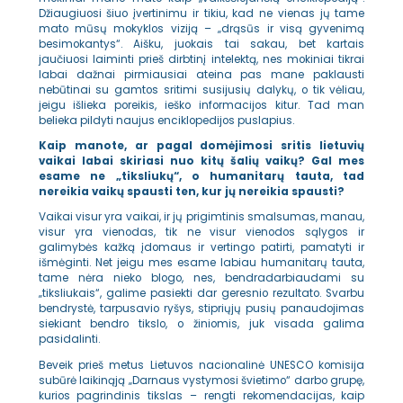
Džiaugiuosi šiuo įvertinimu ir tikiu, kad ne vienas jų tame
mato mūsų mokyklos viziją – „drąsūs ir visą gyvenimą
besimokantys“. Aišku, juokais tai sakau, bet kartais
jaučiuosi laiminti prieš dirbtinį intelektą, nes mokiniai tikrai
labai dažnai pirmiausiai ateina pas mane paklausti
nebūtinai su gamtos sritimi susijusių dalykų, o tik vėliau,
jeigu išlieka poreikis, ieško informacijos kitur. Tad man
belieka pildyti naujus enciklopedijos puslapius.
Kaip manote, ar pagal domėjimosi sritis lietuvių
vaikai labai skiriasi nuo kitų šalių vaikų? Gal mes
esame ne „tiksliukų“, o humanitarų tauta, tad
nereikia vaikų spausti ten, kur jų nereikia spausti?
Vaikai visur yra vaikai, ir jų prigimtinis smalsumas, manau,
visur yra vienodas, tik ne visur vienodos sąlygos ir
galimybės kažką įdomaus ir vertingo patirti, pamatyti ir
išmėginti. Net jeigu mes esame labiau humanitarų tauta,
tame nėra nieko blogo, nes, bendradarbiaudami su
„tiksliukais“, galime pasiekti dar geresnio rezultato. Svarbu
bendrystė, tarpusavio ryšys, stipriųjų pusių panaudojimas
siekiant bendro tikslo, o žiniomis, juk visada galima
pasidalinti.
Beveik prieš metus Lietuvos nacionalinė UNESCO komisija
subūrė laikinąją „Darnaus vystymosi švietimo“ darbo grupę,
kurios pagrindinis tikslas – rengti rekomendacijas, kaip