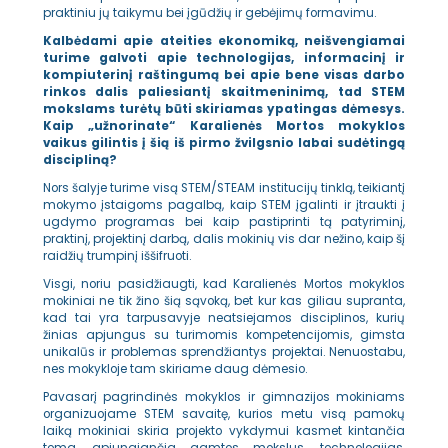
praktiniu jų taikymu bei įgūdžių ir gebėjimų formavimu.
Kalbėdami apie ateities ekonomiką, neišvengiamai
turime galvoti apie technologijas, informacinį ir
kompiuterinį raštingumą bei apie bene visas darbo
rinkos dalis paliesiantį skaitmeninimą, tad STEM
mokslams turėtų būti skiriamas ypatingas dėmesys.
Kaip „užnorinate“ Karalienės Mortos mokyklos
vaikus gilintis į šią iš pirmo žvilgsnio labai sudėtingą
discipliną?
Nors šalyje turime visą STEM/STEAM institucijų tinklą, teikiantį
mokymo įstaigoms pagalbą, kaip STEM įgalinti ir įtraukti į
ugdymo programas bei kaip pastiprinti tą patyriminį,
praktinį, projektinį darbą, dalis mokinių vis dar nežino, kaip šį
raidžių trumpinį iššifruoti.
Visgi, noriu pasidžiaugti, kad Karalienės Mortos mokyklos
mokiniai ne tik žino šią sąvoką, bet kur kas giliau supranta,
kad tai yra tarpusavyje neatsiejamos disciplinos, kurių
žinias apjungus su turimomis kompetencijomis, gimsta
unikalūs ir problemas sprendžiantys projektai. Nenuostabu,
nes mokykloje tam skiriame daug dėmesio.
Pavasarį pagrindinės mokyklos ir gimnazijos mokiniams
organizuojame STEM savaitę, kurios metu visą pamokų
laiką mokiniai skiria projekto vykdymui kasmet kintančia