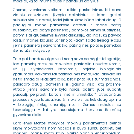
mokslai, ką tai mums duos ir panašius dalykus.
Žinoma, vieniems vaikams reikia paskatinimo, kiti savo
vidiniu entuziazmu įkvepia aplinkinius ir labai greitai
suburia visus darbui, todėl įsitraukimo būna labai daug. O
paaugliai mano pamokose dažnai ir mane pačią
nustebina, kai patys pasineria į pamokos temos subtilybes,
poromis ar grupelėmis išvysto diskusiją, dalinasi, ką pavyko
rasti, ir manęs klausia „ar žinojot, kad?“ Tada tiesiog leidžiu
jiems pasinerti į savarankišką pažintį, nes po to iš pamokos
išeina užsimotyvavę.
Taip pat bandau atgaivinti seną savo pomėgį – fotografiją,
tad pamokų metu su mokiniais pasidalinu nuotraukomis,
už jų slypinčiomis istorijomis, objekto biologiniais
ypatumais. Vaikams tai patinka, nes mato, kad laisvalaikis
ne tik smagiai leidžiant laiką, bet ir pritaikius turimas žinias,
pasidaro daug įdomesnis ir įgauna visai kitą prasmę.
Atrodo, jiems savaime kyla noras pažinti juos supantį
pasaulį, perprasti kartais net ir „mistiškai“ atrodančius
procesus, o juo labiau, kad ši mokslo sritis tiek daug apima
– biologiją, fiziką, chemiją, net ir Žemės mokslus su
kosmologija – tai yra neatsiejama kiekvieno iš mūsų
gyvenimo dalis.
Karalienės Mortos mokyklos mokinių parlamentas pernai
skyrė mokytojams nominacijas ir buvo sunku patikėti, bet
mokiniai mane mato kaip „vaikščiojančią enciklopediją“.