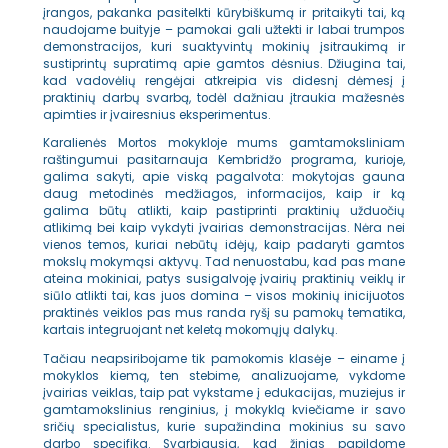
įrangos, pakanka pasitelkti kūrybiškumą ir pritaikyti tai, ką
naudojame buityje – pamokai gali užtekti ir labai trumpos
demonstracijos, kuri suaktyvintų mokinių įsitraukimą ir
sustiprintų supratimą apie gamtos dėsnius. Džiugina tai,
kad vadovėlių rengėjai atkreipia vis didesnį dėmesį į
praktinių darbų svarbą, todėl dažniau įtraukia mažesnės
apimties ir įvairesnius eksperimentus.
Karalienės Mortos mokykloje mums gamtamoksliniam
raštingumui pasitarnauja Kembridžo programa, kurioje,
galima sakyti, apie viską pagalvota: mokytojas gauna
daug metodinės medžiagos, informacijos, kaip ir ką
galima būtų atlikti, kaip pastiprinti praktinių užduočių
atlikimą bei kaip vykdyti įvairias demonstracijas. Nėra nei
vienos temos, kuriai nebūtų idėjų, kaip padaryti gamtos
mokslų mokymąsi aktyvų. Tad nenuostabu, kad pas mane
ateina mokiniai, patys susigalvoję įvairių praktinių veiklų ir
siūlo atlikti tai, kas juos domina – visos mokinių inicijuotos
praktinės veiklos pas mus randa ryšį su pamokų tematika,
kartais integruojant net keletą mokomųjų dalykų.
Tačiau neapsiribojame tik pamokomis klasėje – einame į
mokyklos kiemą, ten stebime, analizuojame, vykdome
įvairias veiklas, taip pat vykstame į edukacijas, muziejus ir
gamtamokslinius renginius, į mokyklą kviečiame ir savo
sričių specialistus, kurie supažindina mokinius su savo
darbo specifika. Svarbiausia, kad žinias papildome