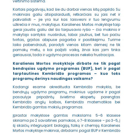
vertinimo sistema.
Kartais pagalvoju, kad šie du darbai vienas kitą papildo. Su
mokiniais galiu atsipalaiduoti, retkarčiais su jais net ir
pakvailioti – jie yra kur kas laisvesni ir tuo lengvumu
užkrečia ir mus, mokytojus. Karalienės Mortos mokykloje taip
gerai jaustis galiu dėl šio tarpusavio ryšio – čia mokinio ir
mokytojo santykis nuoširdus, labai jautrus, bet tuo pačiu
tvirtas, grįstas abipuse pagarba ir pasitikėjimu.
Turime
laiko pabendrauti, parodyti vienas kitam dėmesį ne tik
pamokų metu, o kai pažįsti vaiką, žinai kas jam tinka
geriausiai, tada ir ugdymo procesas nekelia frustracijos.
Karalienės Mortos mokykloje dirbate ne tik pagal
bendrąsias ugdymo programas (BUP), bet ir pagal
tarptautines Kembridžo programas – kuo toks
programų derinys naudingas vaikams?
Kadangi esame akredituota Kembridžo mokykla, be
bendrųjų ugdymo programų, mokinius ugdome ir pagal
pasaulyje pripažintų švietimo ekspertų parengtas
Kembridžo anglų kalbos, Kembridžo matematikos bei
Kembridžo gamtos mokslų programas.
Įprastai mokyklose gamtos mokslams 5–6 klasėse
skiriama po 2 savaitines pamokas, o 7–8 klasėse – po 3–5, į
šį skaičių integruojant biologiją, fiziką ir chemiją. Karalienės
Mortos mokykloje mokiniai, dirbdami pagal BUP ir Kembridžo