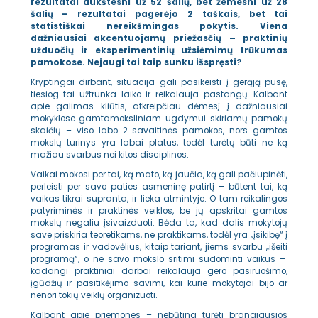
rezultatai aukštesni už 52 šalių, bet žemesni už 28
šalių – rezultatai pagerėjo 2 taškais, bet tai
statistiškai nereikšmingas pokytis. Viena
dažniausiai akcentuojamų priežasčių – praktinių
užduočių ir eksperimentinių užsiėmimų trūkumas
pamokose. Nejaugi tai taip sunku išspręsti?
Kryptingai dirbant, situacija gali pasikeisti į gerąją pusę,
tiesiog tai užtrunka laiko ir reikalauja pastangų. Kalbant
apie galimas kliūtis, atkreipčiau dėmesį į dažniausiai
mokyklose gamtamoksliniam ugdymui skiriamų pamokų
skaičių – viso labo 2 savaitinės pamokos, nors gamtos
mokslų turinys yra labai platus, todėl turėtų būti ne ką
mažiau svarbus nei kitos disciplinos.
Vaikai mokosi per tai, ką mato, ką jaučia, ką gali pačiupinėti,
perleisti per savo paties asmeninę patirtį – būtent tai, ką
vaikas tikrai supranta, ir lieka atmintyje. O tam reikalingos
patyriminės ir praktinės veiklos, be jų apskritai gamtos
mokslų negaliu įsivaizduoti. Bėda ta, kad dalis mokytojų
save priskiria teoretikams, ne praktikams, todėl yra „įsikibę“ į
programas ir vadovėlius, kitaip tariant, jiems svarbu „išeiti
programą“, o ne savo mokslo sritimi sudominti vaikus –
kadangi praktiniai darbai reikalauja gero pasiruošimo,
įgūdžių ir pasitikėjimo savimi, kai kurie mokytojai bijo ar
nenori tokių veiklų organizuoti.
Kalbant apie priemones – nebūtina turėti brangiausios