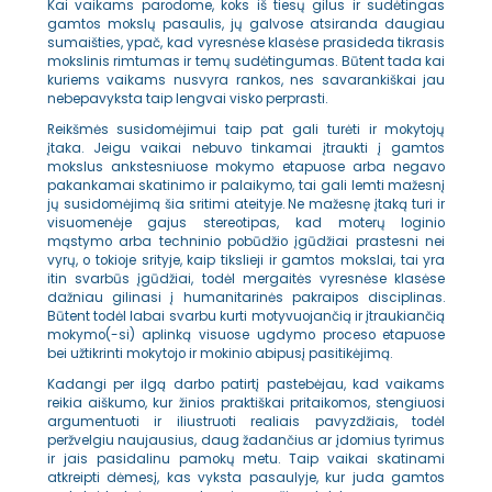
Kai vaikams parodome, koks iš tiesų gilus ir sudėtingas
gamtos mokslų pasaulis, jų galvose atsiranda daugiau
sumaišties, ypač, kad vyresnėse klasėse prasideda tikrasis
mokslinis rimtumas ir temų sudėtingumas. Būtent tada kai
kuriems vaikams nusvyra rankos, nes savarankiškai jau
nebepavyksta taip lengvai visko perprasti.
Reikšmės susidomėjimui taip pat gali turėti ir mokytojų
įtaka. Jeigu vaikai nebuvo tinkamai įtraukti į gamtos
mokslus ankstesniuose mokymo etapuose arba negavo
pakankamai skatinimo ir palaikymo, tai gali lemti mažesnį
jų susidomėjimą šia sritimi ateityje. Ne mažesnę įtaką turi ir
visuomenėje gajus stereotipas, kad moterų loginio
mąstymo arba techninio pobūdžio įgūdžiai prastesni nei
vyrų, o tokioje srityje, kaip tikslieji ir gamtos mokslai, tai yra
itin svarbūs įgūdžiai, todėl mergaitės vyresnėse klasėse
dažniau gilinasi į humanitarinės pakraipos disciplinas.
Būtent todėl labai svarbu kurti motyvuojančią ir įtraukiančią
mokymo(-si) aplinką visuose ugdymo proceso etapuose
bei užtikrinti mokytojo ir mokinio abipusį pasitikėjimą.
Kadangi per ilgą darbo patirtį pastebėjau, kad vaikams
reikia aiškumo, kur žinios praktiškai pritaikomos, stengiuosi
argumentuoti ir iliustruoti realiais pavyzdžiais, todėl
peržvelgiu naujausius, daug žadančius ar įdomius tyrimus
ir jais pasidalinu pamokų metu. Taip vaikai skatinami
atkreipti dėmesį, kas vyksta pasaulyje, kur juda gamtos