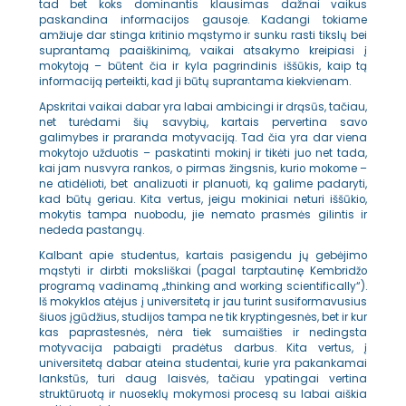
tad bet koks dominantis klausimas dažnai vaikus
paskandina informacijos gausoje. Kadangi tokiame
amžiuje dar stinga kritinio mąstymo ir sunku rasti tikslų bei
suprantamą paaiškinimą, vaikai atsakymo kreipiasi į
mokytoją – būtent čia ir kyla pagrindinis iššūkis, kaip tą
informaciją perteikti, kad ji būtų suprantama kiekvienam.
Apskritai vaikai dabar yra labai ambicingi ir drąsūs, tačiau,
net turėdami šių savybių, kartais pervertina savo
galimybes ir praranda motyvaciją. Tad čia yra dar viena
mokytojo užduotis – paskatinti mokinį ir tikėti juo net tada,
kai jam nusvyra rankos, o pirmas žingsnis, kurio mokome –
ne atidėlioti, bet analizuoti ir planuoti, ką galime padaryti,
kad būtų geriau. Kita vertus, jeigu mokiniai neturi iššūkio,
mokytis tampa nuobodu, jie nemato prasmės gilintis ir
nededa pastangų.
Kalbant apie studentus, kartais pasigendu jų gebėjimo
mąstyti ir dirbti moksliškai (pagal tarptautinę Kembridžo
programą vadinamą „thinking and working scientifically“).
Iš mokyklos atėjus į universitetą ir jau turint susiformavusius
šiuos įgūdžius, studijos tampa ne tik kryptingesnės, bet ir kur
kas paprastesnės, nėra tiek sumaišties ir nedingsta
motyvacija pabaigti pradėtus darbus. Kita vertus, į
universitetą dabar ateina studentai, kurie yra pakankamai
lankstūs, turi daug laisvės, tačiau ypatingai vertina
struktūruotą ir nuoseklų mokymosi procesą su labai aiškia