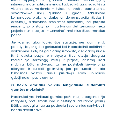
tema, apjungiančia gamtos mokslus, technologijas,
inžineriją, matematiką ir menus. Tad, sakyčiau, ši savaitė su
visomis savo veiklomis – kviestinių svečių paskaitomis,
savarankiško žinių gilinimo ir įgūdžių tobulinimo
komandose, praktinių darbų ar demonstracijų, išvykų ir
ekskursijų, planavimo, problemos sprendimų bei projekto
rengimo, jo pristatymo ir varžymosi dėl geriausio metų
projekto nominacijos – „užnorina“ mokinius šiuos mokslus
pažinti.
Jie kasmet labai laukia šios savaitės, nes gali ne tik
parodyti tai, ką geba geriausiai, bet ir pasidalinti patirtimi –
vaikai vieni iš kitų be galo daug išmoksta, visą darbą nuo A
iki Ž atlieka patys, o mokytojai šiuo atveju daugiau
koordinuoja sėkmingą veiklų ir projektų atlikimą. Kad
mokiniai būtų motyvuoti, turime pastebėti kiekvieno jų
stiprybes ir suteikti galimybių jas panaudoti – taip
kiekvienas vaikas jausis prisidėjęs savo unikaliais
gebėjimais ir patirs sėkmę.
O kokio amžiaus vaikus lengviausia sudominti
gamtos mokslais?
Pradinukai yra imliausi gamtos pažinimui, o pagrindinėje
mokykloje, nors smalsumo ir nestinga, atsiranda įvairių
iššūkių, paaugliai labiau pasineria į socialinius santykius ir
bando atrasti save.