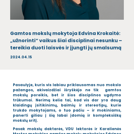
Gamtos mokslų mokytoja Edvina Krokaitė:
„užnorinti“ vaikus šiai disciplinai nesunku –
tereikia duoti laisvės ir įjungti jų smalsumą
2024.04.15
Pasaulyje, kuris vis labiau priklausomas nuo mokslo
pažangos, akivaizdžiai išryškėjo ne tik gamtos
mokslų poreikis, bet ir šios disciplinos ugdymo
trūkumai. Nerimą kelia tai, kad vis dar yra daug
klaidingų įsitikinimų, baimių ir stereotipų, kurie
trukdo mokytojams, o tuo pačiu – ir mokiniams,
panerti giliau į šią labai įdomią ir kompleksišką
mokslų sritį.
Pasak mokslų daktarės, VDU lektorės ir Karalienės