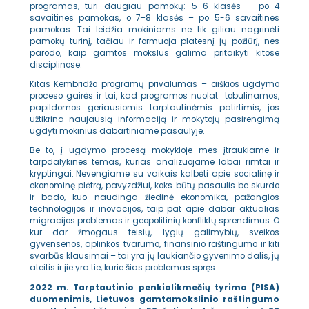
programas, turi daugiau pamokų: 5–6 klasės – po 4
savaitines pamokas, o 7–8 klasės – po 5-6 savaitines
pamokas. Tai leidžia mokiniams ne tik giliau nagrinėti
pamokų turinį, tačiau ir formuoja platesnį jų požiūrį, nes
parodo, kaip gamtos mokslus galima pritaikyti kitose
disciplinose.
Kitas Kembridžo programų privalumas – aiškios ugdymo
proceso gairės ir tai, kad programos nuolat tobulinamos,
papildomos geriausiomis tarptautinėmis patirtimis, jos
užtikrina naujausią informaciją ir mokytojų pasirengimą
ugdyti mokinius dabartiniame pasaulyje.
Be to, į ugdymo procesą mokykloje mes įtraukiame ir
tarpdalykines temas, kurias analizuojame labai rimtai ir
kryptingai. Nevengiame su vaikais kalbėti apie socialinę ir
ekonominę plėtrą, pavyzdžiui, koks būtų pasaulis be skurdo
ir bado, kuo naudinga žiedinė ekonomika, pažangios
technologijos ir inovacijos, taip pat apie dabar aktualias
migracijos problemas ir geopolitinių konfliktų sprendimus. O
kur dar žmogaus teisių, lygių galimybių, sveikos
gyvensenos, aplinkos tvarumo, finansinio raštingumo ir kiti
svarbūs klausimai – tai yra jų laukiančio gyvenimo dalis, jų
ateitis ir jie yra tie, kurie šias problemas spręs.
2022 m. Tarptautinio penkiolikmečių tyrimo (PISA)
duomenimis, Lietuvos gamtamokslinio raštingumo