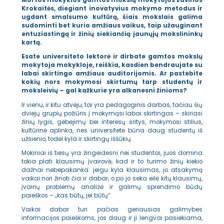
Mortos mokyklos gamtos mokslų mokytojos Edvinos
Krokaitės, diegiant inovatyvius mokymo metodus ir
ugdant smalsumo kultūrą, šiais mokslais galima
sudominti bet kurio amžiaus vaikus, taip užauginant
entuziastingą ir žinių siekiančią jaunųjų mokslininkų
kartą.
Esate universiteto lektorė ir dirbate gamtos mokslų
mokytoja mokykloje, reiškia, kasdien bendraujate su
labai skirtingo amžiaus auditorijomis. Ar pastebite
kokių nors mokymosi skirtumų tarp studentų ir
moksleivių – gal kažkurie yra alkanesni žinioms?
Ir vienu, ir kitu atveju, tai yra pedagoginis darbas, tačiau šių
dviejų grupių požiūris į mokymąsi labai skirtingas – skiriasi
žinių lygis, gebėjimų bei interesų sritys, mokymosi stilius,
kultūrinė aplinka, nes universitete būna daug studentų iš
užsienio, todėl kyla ir skirtingų iššūkių.
Mokiniai iš tiesų yra žingeidesni nei studentai, juos domina
tokia plati klausimų įvairovė, kad ir to turimo žinių kiekio
dažnai nebepakanka: jeigu kyla klausimas, jo atsakymą
vaikai nori žinoti čia ir dabar, o po jo seka eilė kitų klausimų,
įvairių problemų analizė ir galimų sprendimo būdų
paieškos – „kas būtų, jei būtų“.
Vaikai dabar turi pačias geriausias galimybes
informacijos paieškoms, jos daug ir ji lengvai pasiekiama,