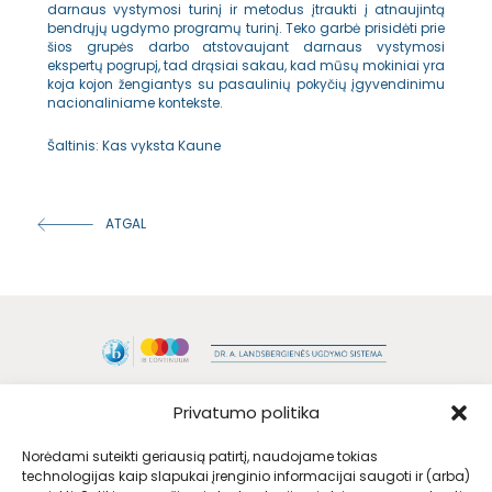
darnaus vystymosi turinį ir metodus įtraukti į atnaujintą
bendrųjų ugdymo programų turinį. Teko garbė prisidėti prie
šios grupės darbo atstovaujant darnaus vystymosi
ekspertų pogrupį, tad drąsiai sakau, kad mūsų mokiniai yra
koja kojon žengiantys su pasaulinių pokyčių įgyvendinimu
nacionaliniame kontekste.
Šaltinis: Kas vyksta Kaune
ATGAL
Privatumo politika
Norėdami suteikti geriausią patirtį, naudojame tokias
technologijas kaip slapukai įrenginio informacijai saugoti ir (arba)