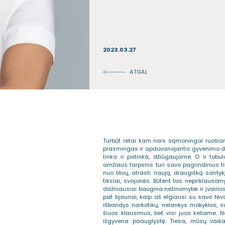
2023.03.27
ATGAL
Turbūt retai kam nors sąmoningai ruošiam
prasmingas ir apdovanojantis gyvenimo da
tinka ir patinka, džiūgaujame. O ir tobu
amžiaus tarpsnis turi savo pagrindinius tik
nuo tėvų, atrasti naują, draugišką santyk
tikslai, svajonės. Būtent tas nepriklauso
dažniausiai baugina nežinomybė ir įvairio
pat bjauriai, kaip aš elgiausi su savo tė
išbandys narkotikų, nelankys mokyklos, 
šiuos klausimus, bet visi juos keliame. 
išgyvena paauglystę. Tiesa, mūsų vaikai