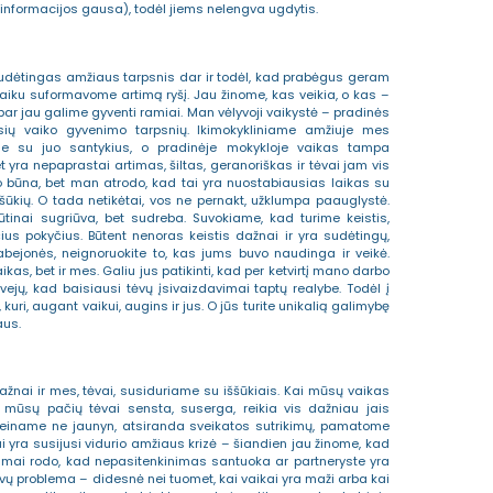
os informacijos gausa), todėl jiems nelengva ugdytis.
udėtingas amžiaus tarpsnis dar ir todėl, kad prabėgus geram
iku suformavome artimą ryšį. Jau žinome, kas veikia, o kas –
bar jau galime gyventi ramiai. Man vėlyvoji vaikystė – pradinės
ių vaiko gyvenimo tarpsnių. Ikimokykliniame amžiuje mes
e su juo santykius, o pradinėje mokykloje vaikas tampa
 yra nepaprastai artimas, šiltas, geranoriškas ir tėvai jam vis
sko būna, bet man atrodo, kad tai yra nuostabiausias laikas su
ūkių. O tada netikėtai, vos ne pernakt, užklumpa paauglystė.
tinai sugriūva, bet sudreba. Suvokiame, kad turime keistis,
us pokyčius. Būtent nenoras keistis dažnai ir yra sudėtingų,
os abejonės, neignoruokite to, kas jums buvo naudinga ir veikė.
ikas, bet ir mes. Galiu jus patikinti, kad per ketvirtį mano darbo
ejų, kad baisiausi tėvų įsivaizdavimai taptų realybe. Todėl į
kuri, augant vaikui, augins ir jus. O jūs turite unikalią galimybę
aus.
žnai ir mes, tėvai, susiduriame su iššūkiais. Kai mūsų vaikas
mūsų pačių tėvai sensta, suserga, reikia vis dažniau jais
d einame ne jaunyn, atsiranda sveikatos sutrikimų, pamatome
 yra susijusi vidurio amžiaus krizė – šiandien jau žinome, kad
Tyrimai rodo, kad nepasitenkinimas santuoka ar partneryste yra
vų problema – didesnė nei tuomet, kai vaikai yra maži arba kai