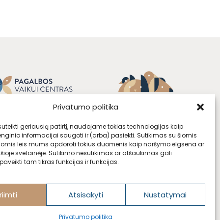
Privatumo politika
teikti geriausią patirtį, naudojame tokias technologijas kaip
enginio informacijai saugoti ir (arba) pasiekti. Sutikimas su šiomis
jomis leis mums apdoroti tokius duomenis kaip naršymo elgsena ar
 šioje svetainėje. Sutikimo nesutikimas ar atšaukimas gali
aveikti tam tikras funkcijas ir funkcijas.
riimti
Atsisakyti
Nustatymai
Privatumo politika