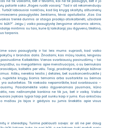
as ne tik vaikams, bet ir tėvams, kai ne tik paauglys, bet ir jo
uvių patarlė sako: „Roges ruošk vasarą.“ Tad ir aš rekomenduoju
. Turbūt labiausiai norėčiau, kad šią knygą skaitytų aštuonerių
pirmiesiems paauglystės ženklams, tėvai apstulbsta: „Kas čia
aikas trenkė durimis ar staiga pradėjo atsikalbinėti, užsidarė
 būti?“. Jeigu į vaiko paauglystę žengsime atviromis akimis,
daliję mintimis su tais, kurie šį laikotarpį jau išgyveno, tikėtina,
us tarpsnis.
kime savo paauglystę ir tai leis mums suprasti, kad vaiko
a pokyčių ir brandos dalis. Žinodami, kas mūsų laukia, lengviau
 pasiruošime. Kalbėkitės. Vienas svarbiausių pasiruošimų – tai
avyzdžiui, su mergaitėmis apie menstruacijas, o su berniukais
sidėjus, kalbėtis per vėlu. Taigi, pradinėje mokykloje būtinai
mus. Aišku, nereikia leistis į detales, bet susikoncentruokite į
u, nupirkite knygų šiomis temomis arba susitarkite su šeimos
i yra autoritetas. Tik niekada nepamirškite, kad svarbiausia –
klausimų. Pasidomėkite vaiko išgyvenamais jausmais, kūno
ikėtis, nes nežinomybė kankina ne tik jus, bet ir vaiką. Vaikui
pusiais įvykiais lygiai taip pat sunku kaip ir jums. Kuo anksčiau
uo mažiau jis bijos ir gėdysis su jumis šnekėtis apie visus
tų ir stereotipų. Turime paklausti savęs: ar aš ne per daug
džiu būti tokiam, koks jis nori būti, o ne tokiam, kokį matyti noriu