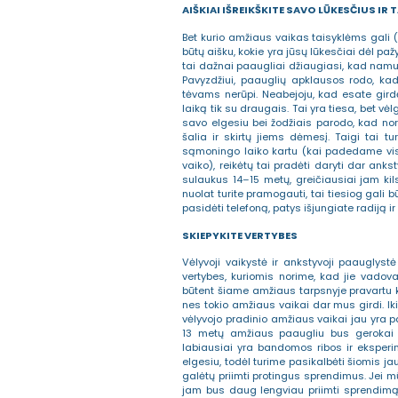
AIŠKIAI IŠREIKŠKITE SAVO LŪKESČIUS IR 
Bet kurio amžiaus vaikas taisyklėms gali (ir 
būtų aišku, kokie yra jūsų lūkesčiai dėl pa
tai dažnai paaugliai džiaugiasi, kad namuo
Pavyzdžiui, paauglių apklausos rodo, kad
tėvams nerūpi. Neabejoju, kad esate girdėję
laiką tik su draugais. Tai yra tiesa, bet vėl
savo elgesiu bei žodžiais parodo, kad nori 
šalia ir skirtų jiems dėmesį. Taigi tai t
sąmoningo laiko kartu (kai padedame vis
vaiko), reikėtų tai pradėti daryti dar ankst
sulaukus 14–15 metų, greičiausiai jam kil
nuolat turite pramogauti, tai tiesiog gali 
pasidėti telefoną, patys išjungiate radiją i
SKIEPYKITE VERTYBES
Vėlyvoji vaikystė ir ankstyvoji paauglyst
vertybes, kuriomis norime, kad jie vadov
būtent šiame amžiaus tarpsnyje pravartu k
nes tokio amžiaus vaikai dar mus girdi. I
vėlyvojo pradinio amžiaus vaikai jau yra pa
13 metų amžiaus paaugliu bus gerokai 
labiausiai yra bandomos ribos ir eksperim
elgesiu, todėl turime pasikalbėti šiomis ja
galėtų priimti protingus sprendimus. Jei m
jam bus daug lengviau priimti sprendimą