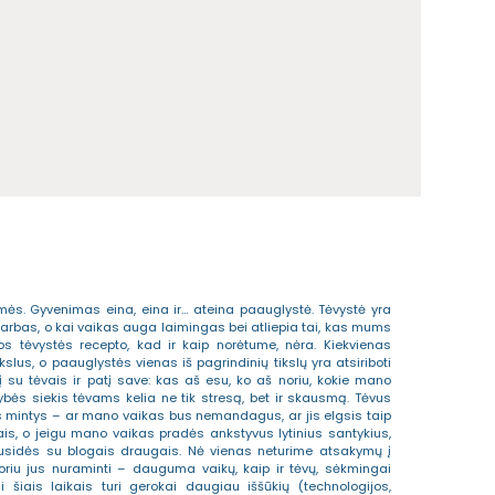
ės. Gyvenimas eina, eina ir… ateina paauglystė. Tėvystė yra
rbas, o kai vaikas auga laimingas bei atliepia tai, kas mums
los tėvystės recepto, kad ir kaip norėtume, nėra. Kiekvienas
slus, o paauglystės vienas iš pagrindinių tikslų yra atsiriboti
į su tėvais ir patį save: kas aš esu, ko aš noriu, kokie mano
mybės siekis tėvams kelia ne tik stresą, bet ir skausmą. Tėvus
s mintys – ar mano vaikas bus nemandagus, ar jis elgsis taip
vais, o jeigu mano vaikas pradės ankstyvus lytinius santykius,
susidės su blogais draugais. Nė vienas neturime atsakymų į
Noriu jus nuraminti – dauguma vaikų, kaip ir tėvų, sėkmingai
 šiais laikais turi gerokai daugiau iššūkių (technologijos,