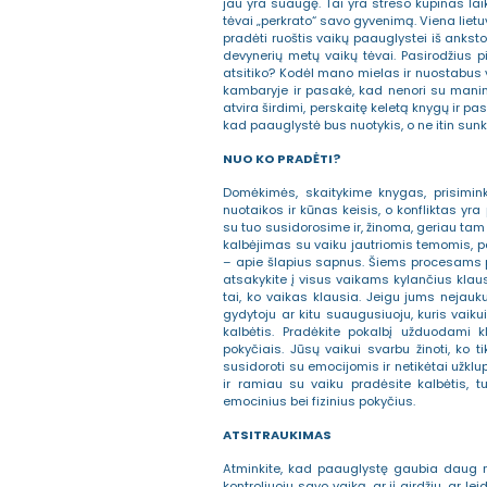
jau yra suaugę. Tai yra streso kupinas laik
tėvai „perkrato“ savo gyvenimą. Viena liet
pradėti ruoštis vaikų paauglystei iš anksto
devynerių metų vaikų tėvai. Pasirodžius 
atsitiko? Kodėl mano mielas ir nuostabus v
kambaryje ir pasakė, kad nenori su manimi
atvira širdimi, perskaitę keletą knygų ir pasi
kad paauglystė bus nuotykis, o ne itin sunk
NUO KO PRADĖTI?
Domėkimės, skaitykime knygas, prisimin
nuotaikos ir kūnas keisis, o konfliktas yr
su tuo susidorosime ir, žinoma, geriau tam
kalbėjimas su vaiku jautriomis temomis, p
– apie šlapius sapnus. Šiems procesams pra
atsakykite į visus vaikams kylančius klausi
tai, ko vaikas klausia. Jeigu jums nejauk
gydytoju ar kitu suaugusiuoju, kuris vaiku
kalbėtis. Pradėkite pokalbį užduodami 
pokyčiais. Jūsų vaikui svarbu žinoti, ko t
susidoroti su emocijomis ir netikėtai užklu
ir ramiau su vaiku pradėsite kalbėtis, t
emocinius bei fizinius pokyčius.
ATSITRAUKIMAS
Atminkite, kad paauglystę gaubia daug mi
kontroliuoju savo vaiką, ar jį girdžiu, ar lei