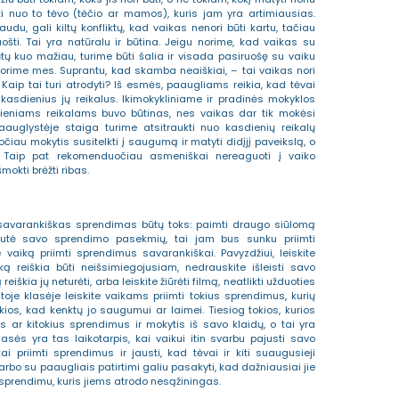
ukti nuo to tėvo (tėčio ar mamos), kuris jam yra artimiausias.
du, gali kiltų konfliktų, kad vaikas nenori būti kartu, tačiau
šti. Tai yra natūralu ir būtina. Jeigu norime, kad vaikas su
ūtų kuo mažiau, turime būti šalia ir visada pasiruošę su vaiku
ip norime mes. Suprantu, kad skamba neaiškiai, – tai vaikas nori
ip tai turi atrodyti? Iš esmės, paaugliams reikia, kad tėvai
 į kasdienius jų reikalus. Ikimokykliniame ir pradinės mokyklos
eniams reikalams buvo būtinas, nes vaikas dar tik mokėsi
aauglystėje staiga turime atsitraukti nuo kasdienių reikalų
čiau mokytis susitelkti į saugumą ir matyti didįjį paveikslą, o
 Taip pat rekomenduočiau asmeniškai nereaguoti į vaiko
okti brėžti ribas.
savarankiškas sprendimas būtų toks: paimti draugo siūlomą
ejautė savo sprendimo pasekmių, tai jam bus sunku priimti
vaiką priimti sprendimus savarankiškai. Pavyzdžiui, leiskite
ką reiškia būti neišsimiegojusiam, nedrauskite išleisti savo
iškia jų neturėti, arba leiskite žiūrėti filmą, neatlikti užduoties
štoje klasėje leiskite vaikams priimti tokius sprendimus, kurių
ios, kad kenktų jo saugumui ar laimei. Tiesiog tokios, kurios
us ar kitokius sprendimus ir mokytis iš savo klaidų, o tai yra
sės yra tas laikotarpis, kai vaikui itin svarbu pajusti savo
 priimti sprendimus ir jausti, kad tėvai ir kiti suaugusieji
bo su paaugliais patirtimi galiu pasakyti, kad dažniausiai jie
 sprendimu, kuris jiems atrodo nesąžiningas.