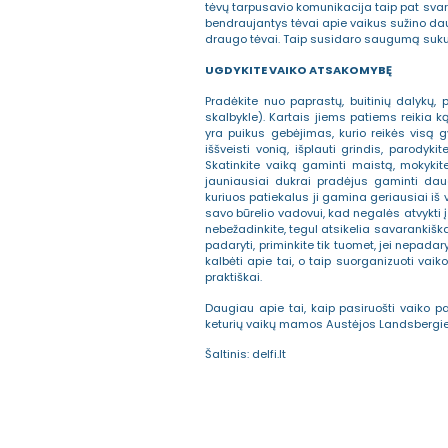
tėvų tarpusavio komunikacija taip pat sva
bendraujantys tėvai apie vaikus sužino daug
draugo tėvai. Taip susidaro saugumą sukur
UGDYKITE VAIKO ATSAKOMYBĘ
Pradėkite nuo paprastų, buitinių dalykų, pa
skalbykle). Kartais jiems patiems reikia ką
yra puikus gebėjimas, kurio reikės visą gyv
iššveisti vonią, išplauti grindis, parodyki
Skatinkite vaiką gaminti maistą, mokykite
jauniausiai dukrai pradėjus gaminti daug
kuriuos patiekalus ji gamina geriausiai iš
savo būrelio vadovui, kad negalės atvykti į
nebežadinkite, tegul atsikelia savarankiška
padaryti, priminkite tik tuomet, jei nepad
kalbėti apie tai, o taip suorganizuoti vai
praktiškai.
Daugiau apie tai, kaip pasiruošti vaiko p
keturių vaikų mamos Austėjos Landsbergie
Šaltinis: delfi.lt