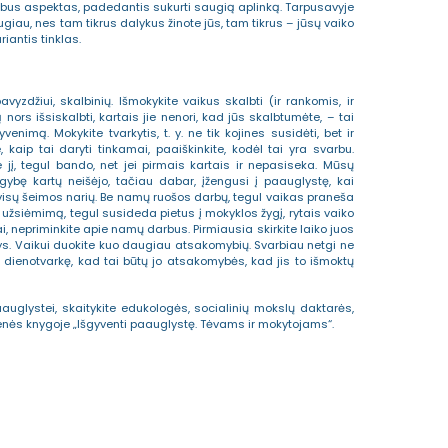
rbus aspektas, padedantis sukurti saugią aplinką. Tarpusavyje
iau, nes tam tikrus dalykus žinote jūs, tam tikrus – jūsų vaiko
iantis tinklas.
vyzdžiui, skalbinių. Išmokykite vaikus skalbti (ir rankomis, ir
 nors išsiskalbti, kartais jie nenori, kad jūs skalbtumėte, – tai
enimą. Mokykite tvarkytis, t. y. ne tik kojines susidėti, bet ir
te, kaip tai daryti tinkamai, paaiškinkite, kodėl tai yra svarbu.
 jį, tegul bando, net jei pirmais kartais ir nepasiseka. Mūsų
ybę kartų neišėjo, tačiau dabar, įžengusi į paauglystę, kai
 visų šeimos narių. Be namų ruošos darbų, tegul vaikas praneša
 užsiėmimą, tegul susideda pietus į mokyklos žygį, rytais vaiko
i, nepriminkite apie namų darbus. Pirmiausia skirkite laiko juos
arys. Vaikui duokite kuo daugiau atsakomybių. Svarbiau netgi ne
ko dienotvarkę, kad tai būtų jo atsakomybės, kad jis to išmoktų
aauglystei, skaitykite edukologės, socialinių mokslų daktarės,
nės knygoje „Išgyventi paauglystę. Tėvams ir mokytojams“.