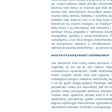
aš. Vaikui būtinai reikia išmokti atsitra
Žinoma, tam tėčiui ar mamai gali būti skau
turime tam atsiskyrimui emociškai pasiruo
mumis būtų atviras, kalbėtų ir konfliktų b
kalbėtis taip, kaip jis nori, o ne taip, ka
bendrauti su manim daugiau ar mažiau? Ka
būtų šalia ir jų klausytųsi, bet nesikištų
amžiuje mūsų pagalba ir dėmesys kasdi
savigalbos įgūdžių ir savarankiškumo. P
sužiūrėjimo, o tai nėra lengva. Rekomenduo
ne kasdienius reikalus ir smulkmenas.
demonstruojamą atstūmimą – jis privalo išm
MOKYKITE VAIKĄ PRIIMTI SPRENDIMUS
Juk nenorime, kad mūsų vaiko pirmasis 
cigaretę, ar ne. Jei iki šiol vaikas n
svarbesnius sprendimus. Todėl skatinkite 
nueiti miegoti vėliau, kad ryte pajustų, 
sutaupytus pinigus niekams, kad žinotų, ką re
ir už tai gauti blogą pažymį. Penktoje, še
pasekmės vaikui yra skaudžios, bet ne tok
privers vaiką pasigailėti priėmus vienoki
svarbu. Man apskritai atrodo, kad 5–8 kla
sprendimų pasekmes, galėti savarankiškai
elgiasi sąžiningai. Remdamasi ilgamete dar
skundžiasi vienokiu ar kitokiu suaugusiųjų