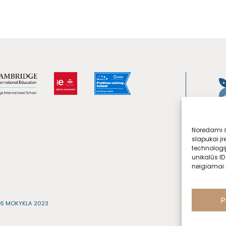
Norėdami su
slapukai įr
technologi
unikalūs ID
neigiamai p
P
OS MOKYKLA 2023