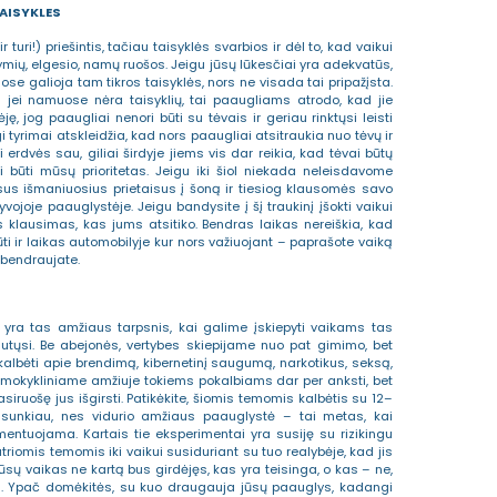
TAISYKLES
turi!) priešintis, tačiau taisyklės svarbios ir dėl to, kad vaikui
žymių, elgesio, namų ruošos. Jeigu jūsų lūkesčiai yra adekvatūs,
se galioja tam tikros taisyklės, nors ne visada tai pripažįsta.
 jei namuose nėra taisyklių, tai paaugliams atrodo, kad jie
, jog paaugliai nenori būti su tėvais ir geriau rinktųsi leisti
gi tyrimai atskleidžia, kad nors paaugliai atsitraukia nuo tėvų ir
erdvės sau, giliai širdyje jiems vis dar reikia, kad tėvai būtų
uri būti mūsų prioritetas. Jeigu iki šiol niekada neleisdavome
us išmaniuosius prietaisus į šoną ir tiesiog klausomės savo
yvojoje paauglystėje. Jeigu bandysite į šį traukinį įšokti vaikui
s klausimas, kas jums atsitiko. Bendras laikas nereiškia, kad
būti ir laikas automobilyje kur nors važiuojant – paprašote vaiką
r bendraujate.
ė yra tas amžiaus tarpsnis, kai galime įskiepyti vaikams tas
autųsi. Be abejonės, vertybes skiepijame nuo pat gimimo, bet
albėti apie brendimą, kibernetinį saugumą, narkotikus, seksą,
kimokykliniame amžiuje tokiems pokalbiams dar per anksti, bet
siruošę jus išgirsti. Patikėkite, šiomis temomis kalbėtis su 12–
sunkiau, nes vidurio amžiaus paauglystė – tai metas, kai
entuojama. Kartais tie eksperimentai yra susiję su rizikingu
utriomis temomis iki vaikui susiduriant su tuo realybėje, kad jis
ūsų vaikas ne kartą bus girdėjęs, kas yra teisinga, o kas – ne,
. Ypač domėkitės, su kuo draugauja jūsų paauglys, kadangi