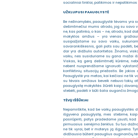
socialiniai tinklai, patikimos ir nepatikim
UŽKLUPUSI PAAUGLYSTĖ
Be nežinomybės, paauglystė tėvams yra s
dešimtmečiui mums atrodo, jog su savo va
ne, kas patinka, o kas – ne, atrodo, kad da
mokyklos amžius – yra vienas gražiaus
susipažįstame su savo vaiku, sukuriam
savarankiškesnis, gali pats sau padėti, bet
dar yra didžiulis autoritetas. Žinoma, vi
vaiku, nes susiduriame su gana mažai išš
Viskas, ką gerą dešimtmetį kūrėme, nebū
nebent nusprendžiame ignoruoti vykstanči
konfliktinių situacijų priežastis. Be joki
Paauglystė yra metas, kai keičiasi ne tik va
su tėvais amžiaus beveik nebuvo tokių atv
paauglystę mokykitės žiūrėti kaip į dovaną, 
stebėti, padėti ir būti šalia augančio žmog
TĖVŲ IŠŠŪKIAI
Nepamirškite, kad be vaikų paauglystės da
išgyvena paauglystę, mes stebime, kaip 
pasirūpinti, patys pradedame jausti, ka
pirmuosius senėjimo ženklus. Su tuo dažnai
ne tik vyrai, bet ir moterys ją išgyvena. 
didžiausia būtent paauglius auginančių tė