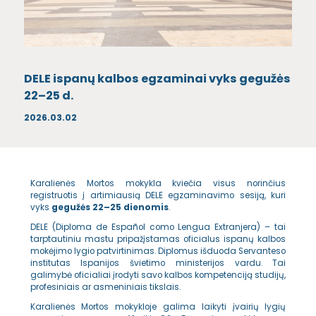
DELE ispanų kalbos egzaminai vyks gegužės
22–25 d.
2026.03.02
Karalienės Mortos mokykla kviečia visus norinčius
registruotis į artimiausią DELE egzaminavimo sesiją, kuri
vyks
gegužės 22–25 dienomis
.
DELE (Diploma de Español como Lengua Extranjera) – tai
tarptautiniu mastu pripažįstamas oficialus ispanų kalbos
mokėjimo lygio patvirtinimas. Diplomus išduoda Servanteso
institutas Ispanijos švietimo ministerijos vardu. Tai
galimybė oficialiai įrodyti savo kalbos kompetenciją studijų,
profesiniais ar asmeniniais tikslais.
Karalienės Mortos mokykloje galima laikyti įvairių lygių