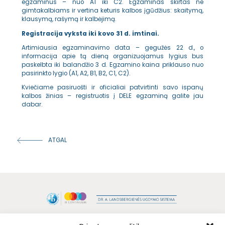
egzaminus – nuo A1 iki C2. Egzaminas skirtas ne
gimtakalbiams ir vertina keturis kalbos įgūdžius: skaitymą,
klausymą, rašymą ir kalbėjimą.
Registracija vyksta iki kovo 31 d. imtinai.
Artimiausia egzaminavimo data – gegužės 22 d., o
informacija apie tą dieną organizuojamus lygius bus
paskelbta iki balandžio 3 d. Egzamino kaina priklauso nuo
pasirinkto lygio (A1, A2, B1, B2, C1, C2).
Kviečiame pasiruošti ir oficialiai patvirtinti savo ispanų
kalbos žinias – registruotis į DELE egzaminą galite jau
dabar.
ATGAL