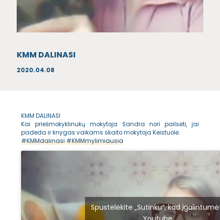
KMM DALINASI
2020.04.08
KMM DALINASI
Kai priešmokyklinukų mokytoja Sandra nori pailsėti, jai
padeda ir knygas vaikams skaito mokytoja Keistuolė.
#
KMMdalinasi
#
KMMmylimiausia
Spustelėkite „Sutinku“, kad įgalintumė
Youtube