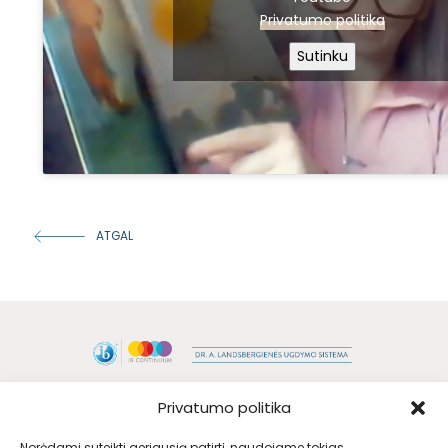
Privatumo politika
Sutinku
ATGAL
Privatumo politika
Norėdami suteikti geriausią patirtį, naudojame tokias