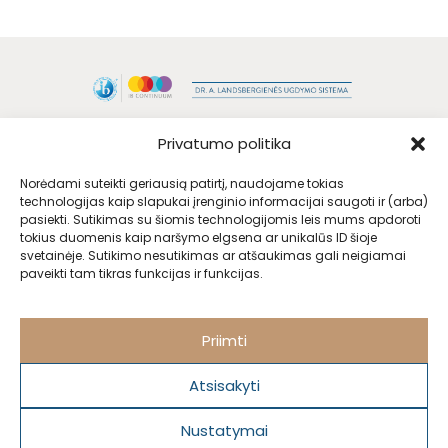
Privatumo politika
Norėdami suteikti geriausią patirtį, naudojame tokias
technologijas kaip slapukai įrenginio informacijai saugoti ir (arba)
pasiekti. Sutikimas su šiomis technologijomis leis mums apdoroti
tokius duomenis kaip naršymo elgsena ar unikalūs ID šioje
svetainėje. Sutikimo nesutikimas ar atšaukimas gali neigiamai
paveikti tam tikras funkcijas ir funkcijas.
Priimti
Atsisakyti
Nustatymai
PRIVATUMO POLITIKA
. Visos teisės saugomos @ KARALIENĖS