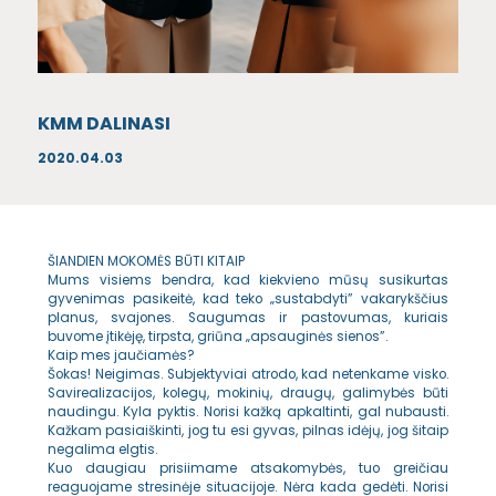
KMM DALINASI
2020.04.03
ŠIANDIEN MOKOMĖS BŪTI KITAIP
Mums visiems bendra, kad kiekvieno mūsų susikurtas
gyvenimas pasikeitė, kad teko „sustabdyti” vakarykščius
planus, svajones. Saugumas ir pastovumas, kuriais
buvome įtikėję, tirpsta, griūna „apsauginės sienos”.
Kaip mes jaučiamės?
Šokas! Neigimas. Subjektyviai atrodo, kad netenkame visko.
Savirealizacijos, kolegų, mokinių, draugų, galimybės būti
naudingu. Kyla pyktis. Norisi kažką apkaltinti, gal nubausti.
Kažkam pasiaiškinti, jog tu
esi gyvas, pilnas idėjų, jog šitaip
negalima elgtis.
Kuo daugiau prisiimame atsakomybės, tuo greičiau
reaguojame stresinėje situacijoje. Nėra kada gedėti. Norisi