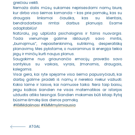
greičiau veikti.
Nemaža dalis mūsų sukamės neprisėsdami namų biure,
kur dirba visa šeimos komanda – kas prie pamokų, kas su
draugais linksmai čiauška, kas su klientais,
bendradarbiais rimtai darbus planuoja. Esame
adaptabilūs!
Natūralu, jog užplūsta psichologinis ir fizinis nuovargis.
Tada vienumoje galime išklausyti savo mintis,
„burnojimus”, nepasitenkinimą, sutrikimą, desperatišką
planavimą. Mes pykstame, o nusiraminus ši energija teikia
jėgų ir minčių kurti naujus planus.
Saugokime nuo griaunančio emocijų proveržio savo
santykius su vaikais, vyrais, žmonomis, draugais,
kolegomis.
Visai gera, kai ryte spėjame visa šeima papusryčiauti, kai
darbą galime pradėti iš namų ir nereikia niekur važiuoti.
Kokia laimė ir laisvė, kai namuose taika. Nėra taip baisu,
jeigu kažkas šiandien ne visas matematikos ar istorijos
užduotis atliko teisingai. Šiandien mokomės būti kitaip. Rytoj
būsime išmokę šios dienos pamoką.
#
KMMdalinasi
#
KMMmylimiausia
ATGAL