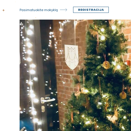
REGISTRACIJA
Pasimatuokite mokyklą