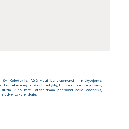
a Šv. Kalėdomis. Ačiū visai bendruomenei – mokytojams,
endradarbiavimą puošiant mokyklą, kurioje dabar dar jaukiau,
 laikas, kurio metu stengiamės pastebėti šalia esančius,
me advento kalendorių.