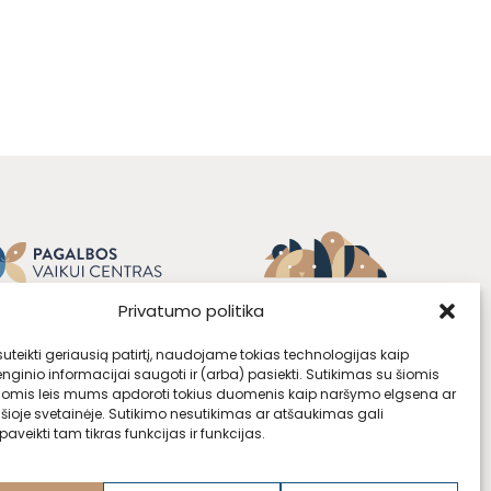
Privatumo politika
teikti geriausią patirtį, naudojame tokias technologijas kaip
enginio informacijai saugoti ir (arba) pasiekti. Sutikimas su šiomis
jomis leis mums apdoroti tokius duomenis kaip naršymo elgsena ar
 šioje svetainėje. Sutikimo nesutikimas ar atšaukimas gali
aveikti tam tikras funkcijas ir funkcijas.