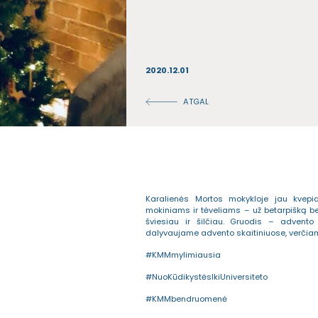
2020.12.01
ATGAL
Karalienės Mortos mokykloje jau kvepi
mokiniams ir tėveliams – už betarpišką b
šviesiau ir šilčiau. Gruodis – advento
dalyvaujame advento skaitiniuose, verčia
#KMMmylimiausia
#NuoKūdikystėsIkiUniversiteto
#KMMbendruomenė