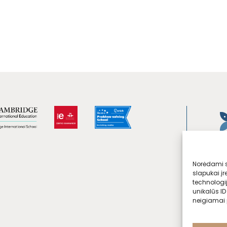
Norėdami su
slapukai įr
technologi
unikalūs ID
neigiamai p