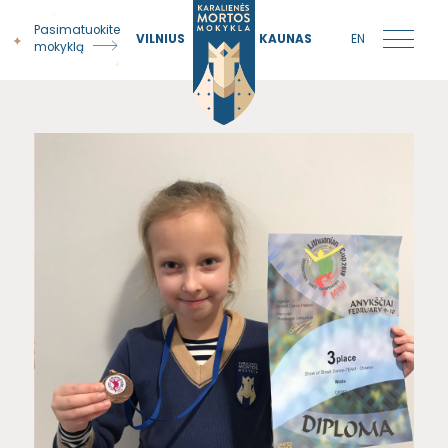
Pasimatuokite
VILNIUS
KAUNAS
EN
mokyklą