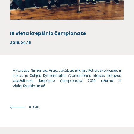
III vieta krepšinio čempionate
2019.04.15
Vytautas, Simonas, Aras, Jokūbas iš Kipro Petrausko klasės ir
Lukas iš Sofijos Kymantaitės Čiurlionienės klasės Lietuvos
darželinukų krepšinio čempionate 2019 užėmė III
vietą. Sveikiname!
ATGAL