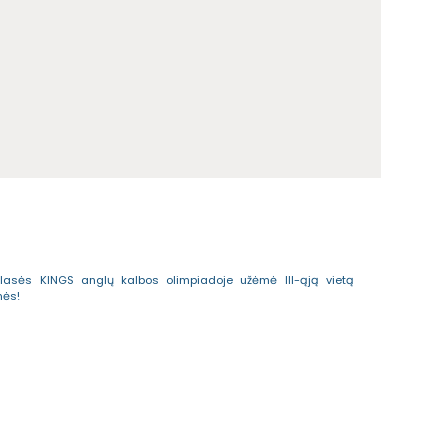
lasės KINGS anglų kalbos olimpiadoje užėmė III-ąją vietą
mės!