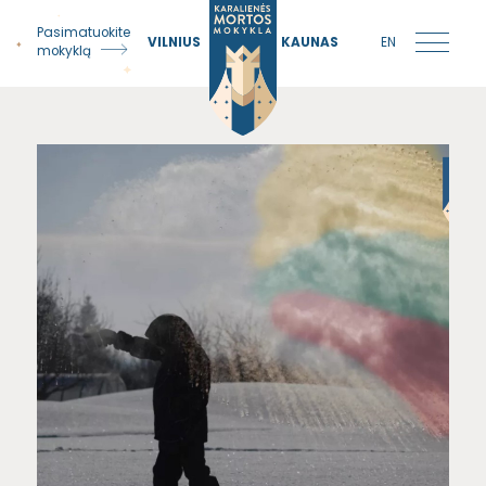
Pasimatuokite
VILNIUS
KAUNAS
EN
mokyklą