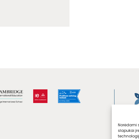
Norėdami su
slapukai įr
technologi