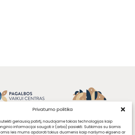
Privatumo politika
teikti geriausią patirtį, naudojame tokias technologijas kaip
enginio informacijai saugoti ir (arba) pasiekti. Sutikimas su šiomis
jomis leis mums apdoroti tokius duomenis kaip naršymo elgsena ar