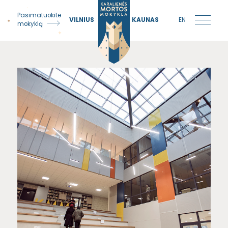
Pasimatuokite
VILNIUS
KAUNAS
EN
mokyklą