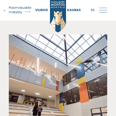
Pasimatuokite
VILNIUS
KAUNAS
EN
mokyklą