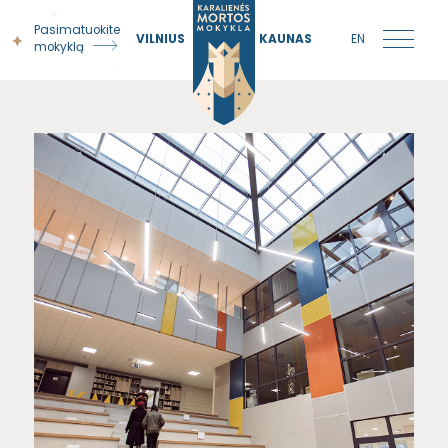
Pasimatuokite
VILNIUS
KAUNAS
EN
mokyklą