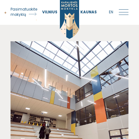
Pasimatuokite
VILNIUS
KAUNAS
EN
mokyklą