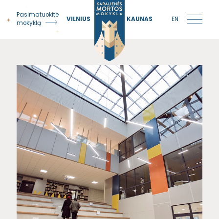
Pasimatuokite
VILNIUS
KAUNAS
EN
mokyklą