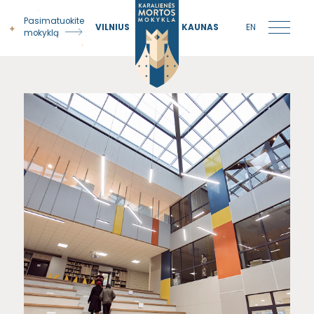
Pasimatuokite
VILNIUS
KAUNAS
EN
mokyklą