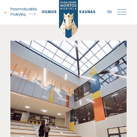
Pasimatuokite
VILNIUS
KAUNAS
EN
mokyklą