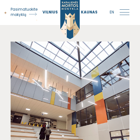
Pasimatuokite
VILNIUS
KAUNAS
EN
mokyklą