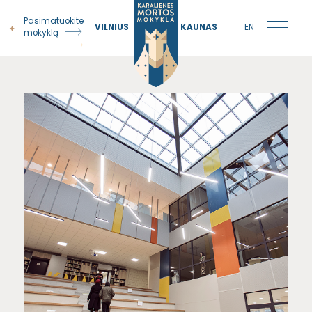
Pasimatuokite
VILNIUS
KAUNAS
EN
mokyklą