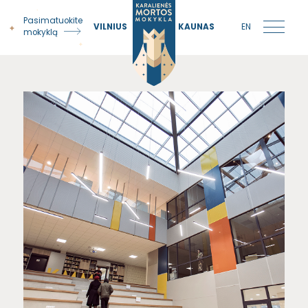
Pasimatuokite
VILNIUS
KAUNAS
EN
mokyklą