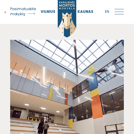
Pasimatuokite
VILNIUS
KAUNAS
EN
mokyklą