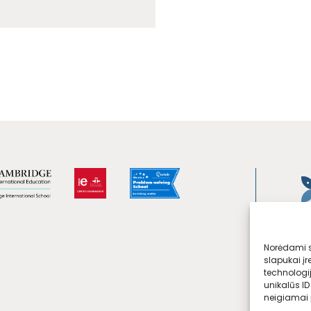
Norėdami su
slapukai įr
technologi
unikalūs ID
neigiamai p