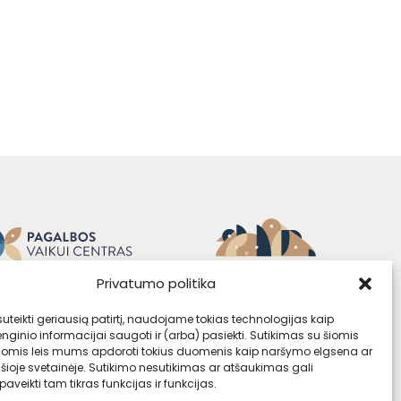
Privatumo politika
teikti geriausią patirtį, naudojame tokias technologijas kaip
enginio informacijai saugoti ir (arba) pasiekti. Sutikimas su šiomis
jomis leis mums apdoroti tokius duomenis kaip naršymo elgsena ar
 šioje svetainėje. Sutikimo nesutikimas ar atšaukimas gali
aveikti tam tikras funkcijas ir funkcijas.