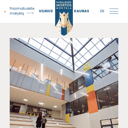
Pasimatuokite
VILNIUS
KAUNAS
EN
mokyklą