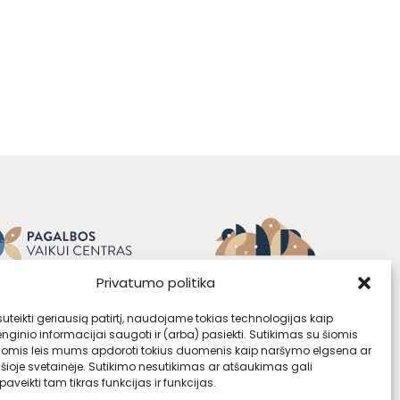
Privatumo politika
teikti geriausią patirtį, naudojame tokias technologijas kaip
enginio informacijai saugoti ir (arba) pasiekti. Sutikimas su šiomis
jomis leis mums apdoroti tokius duomenis kaip naršymo elgsena ar
 šioje svetainėje. Sutikimo nesutikimas ar atšaukimas gali
aveikti tam tikras funkcijas ir funkcijas.