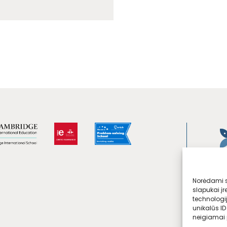
Norėdami su
slapukai įr
technologi
unikalūs ID
neigiamai p