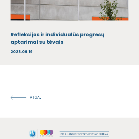
Refleksijos ir individualūs progresų
aptarimai su tėvais
2023.09.19
ATGAL