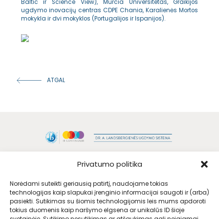
Baltic ir Science View), Murcia Universitetas, Graikijos
ugdymo inovacijų centras CDPE Chania, Karalienės Mortos
mokykla ir dvi mokyklos (Portugalijos ir Ispanijos).
ATGAL
Privatumo politika
Norėdami suteikti geriausią patirtį, naudojame tokias
technologijas kaip slapukai įrenginio informacijai saugoti ir (arba)
pasiekti. Sutikimas su šiomis technologijomis leis mums apdoroti
tokius duomenis kaip naršymo elgsena ar unikalūs ID šioje
svetainėje. Sutikimo nesutikimas ar atšaukimas gali neigiamai