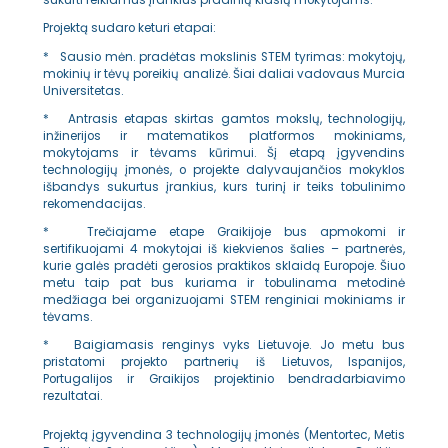
sukurti reikiamus įrankius pradinių klasių mokytojams.
Projektą sudaro keturi etapai:
* Sausio mėn. pradėtas mokslinis STEM tyrimas: mokytojų,
mokinių ir tėvų poreikių analizė. Šiai daliai vadovaus Murcia
Universitetas.
* Antrasis etapas skirtas gamtos mokslų, technologijų,
inžinerijos ir matematikos platformos mokiniams,
mokytojams ir tėvams kūrimui. Šį etapą įgyvendins
technologijų įmonės, o projekte dalyvaujančios mokyklos
išbandys sukurtus įrankius, kurs turinį ir teiks tobulinimo
rekomendacijas.
* Trečiajame etape Graikijoje bus apmokomi ir
sertifikuojami 4 mokytojai iš kiekvienos šalies – partnerės,
kurie galės pradėti gerosios praktikos sklaidą Europoje. Šiuo
metu taip pat bus kuriama ir tobulinama metodinė
medžiaga bei organizuojami STEM renginiai mokiniams ir
tėvams.
* Baigiamasis renginys vyks Lietuvoje. Jo metu bus
pristatomi projekto partnerių iš Lietuvos, Ispanijos,
Portugalijos ir Graikijos projektinio bendradarbiavimo
rezultatai.
Projektą įgyvendina 3 technologijų įmonės (Mentortec, Metis