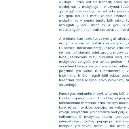
auklėja – taip pat tik trečdalį savo d
auklėjimui, o mokykloje – mokymui, todė
„pareigų“ pasiskirstymas. Bet toks požiūri
daugiau nei 100 metų kalbėjo Džonas Di
mokslininkų – seniai turėtų būti aišku,
užauginti jį doru žmogumi ir geru pilieč
atsakomybėmis turi dalintis tėvai su mokyk
Ji priduria, kad tokia takoskyra gali atsira
ugdymo įstaigoje palaikomų vertybių. „M
(Albertas Einšteinas netgi juokavo, kad le
šeimos įsitikinimai prieštarauja mokyklo
tuos įsitikinimus būtų subūrusi visą s
mokyklose vertybės yra tokios pačios – 
socialinė klasė, kokia jo rasė, kokia kultūr
pagarba yra viena iš fundamentalių ve
įsitikinimų. Ir čia negali būti jokios 
turėdami teisę laikytis savo įsitikinimų t
edukologė.
Pasak jos, renkantis mokyklą, turėtų būti sva
konfliktų sprendimą ar tam tikrą elgesį, ne
lankstesnius metodus. Kaip išlaikyti balans
konkrečios mokyklos pozicija, nes kiekviena
atveju, pavyzdžiui, yra nemažai mokyklų, k
šalinamas iš mokyklos. „Kartą lankiaus
internetinėje pokalbių grupėje parašė ras
mokykla yra privati, tačiau ji turi labai g