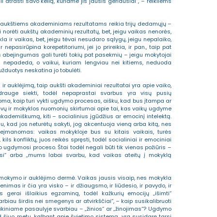
 atrasti savo kelią, kuriame jis jausis geriausiai“, – reikliems
d aukštiems akademiniams rezultatams reikia trijų dedamųjų –
li norėti aukštų akademinių rezultatų, bet, jeigu vaikas nenorės,
kla ir vaikas, bet, jeigu tėvai nesudaro sąlygų, jeigu nepalaiko,
nepasirūpina korepetitoriumi, jei jo prireikia, ir pan., taip pat
os abejingumas gali turėti tokių pat pasekmių – jeigu mokytojai
 nepadeda, o vaikui, kuriam lengviau nei kitiems, neduoda
duotys neskatina jo tobulėti.
 auklėjimą, taip aukšti akademiniai rezultatai yra apie vaiko,
rauge siekti, todėl nepaprastai svarbus yra visų pusių
ma, kaip turi vykti ugdymo procesas, aišku, kad bus įtampa ar
tėvų ir mokyklos nuomonių skirtumai apie tai, kas vaikų ugdyme
 akademiškumą, kiti – socialinius įgūdžius ar emocinį intelektą.
kad jos neturėtų sakyti, jog akcentuoja vieną arba kitą, nes
eįmanomas: vaikas mokykloje bus su kitais vaikais, turės
 kils konfliktų, juos reikės spręsti, todėl socialiniai ir emociniai
 ugdymosi proceso. Štai todėl negali būti tik vienas požiūris –
si“ arba „mums labai svarbu, kad vaikas ateitų į mokyklą
, mokymo ir auklėjimo dermė. Vaikas jausis visaip, nes mokykla
as ir čia yra visko – ir džiaugsmo, ir liūdesio, ir pavydo, ir
os gerai išlaikius egzaminą, todėl kažkurių emocijų „išimti“
rbiau širdis nei smegenys ar atvirkščiai“, – kaip susikalibruoti
ikiniame pasaulyje svarbiau – „žinios“ ar „žinojimas“? Ugdymo
d šiuo metu, kalbant apie švietimo sistemą, yra susidarę tarsi