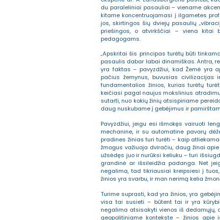
du paraleliniai pasauliai – viename akcen
kitame koncentruojamasi į ilgametes profe
jos, skirtingos šių dviejų pasaulių „vibrac
priešingos, o atvirkščiai – viena kitai
pedagogams.
„Apskritai šis principas turėtų būti tinka
pasaulis dabar labai dinamiškas. Antra, reik
yra faktas – pavyzdžiui, kad Žemė yra apv
pačius žemynus, buvusias civilizacijas i
fundamentalios žinios, kurias turėtų turė
keičiasi pagal naujus mokslinius atradimus
sutarti, nuo kokių žinių atsispiriame pere
daug nuskubame į gebėjimus ir pamirštame
Pavyzdžiui, jeigu esi išmokęs vairuoti leng
mechanine, ir su automatine pavarų dėže, 
pradines žinias turi turėti – kaip atliekama
žmogus važiuoja dviračiu, daug žinai apie d
užsėdęs juo ir nurūksi keliuku – turi išsiugd
grandinė ar išsileidžia padanga. Net jei
negalima, tad tikriausiai kreipsiesi į tuo
žinios yra svarbu, ir man nerimą kelia žmonė
Turime suprasti, kad yra žinios, yra gebėjim
visa tai susieti – būtent tai ir yra kūryb
negalima atsisakyti vienos iš dedamųjų, ai
geopolitiniame kontekste – žinios apie is