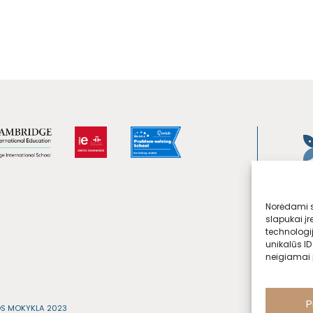
Norėdami su
slapukai įr
technologi
unikalūs ID
neigiamai p
P
OS MOKYKLA 2023