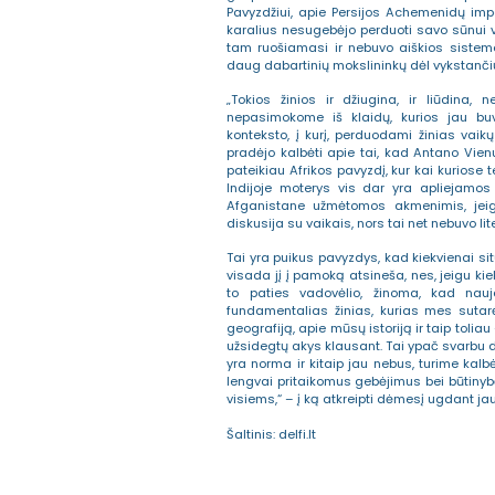
Pavyzdžiui, apie Persijos Achemenidų impe
karalius nesugebėjo perduoti savo sūnui 
tam ruošiamasi ir nebuvo aiškios sistemo
daug dabartinių mokslininkų dėl vykstanči
„Tokios žinios ir džiugina, ir liūdina
nepasimokome iš klaidų, kurios jau bu
konteksto, į kurį, perduodami žinias vai
pradėjo kalbėti apie tai, kad Antano Vien
pateikiau Afrikos pavyzdį, kur kai kuriose
Indijoje moterys vis dar yra apliejamos
Afganistane užmėtomos akmenimis, jeigu
diskusija su vaikais, nors tai net nebuvo l
Tai yra puikus pavyzdys, kad kiekvienai sit
visada jį į pamoką atsineša, nes, jeigu ki
to paties vadovėlio, žinoma, kad nau
fundamentalias žinias, kurias mes sutar
geografiją, apie mūsų istoriją ir taip toli
užsidegtų akys klausant. Tai ypač svarbu da
yra norma ir kitaip jau nebus, turime kal
lengvai pritaikomus gebėjimus bei būtinyb
visiems,“ – į ką atkreipti dėmesį ugdant ja
Šaltinis: delfi.lt