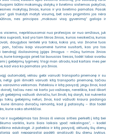
tuojami būtini mokomųjų dalykų ir švietimo sistemos pokyčiai,
sines mokytojų žinias, kurios ir yra švietimo pamatas. Pasak
ijos“ gali trukdyti matyti visumą, bet savo prigimtimi jos nėra
 būtinos, nes principas „mokausi visą gyvenimą“ galioja ir
mas visiems, nepriklausomai nuo profesijos ar nuo amžiaus, juk
ia suprasti, kad yra tam tikros žinios, kurios nesikeičia, kurios
ali, daugybos lentelė yra tokia, kokia yra, visi žinome tuos
r pan., tačiau kaip visuomenė turime susitarti, kas yra tos
ti bendrąjį išsilavinimą įgijęs žmogus – mūsų turimos žinios
, kurie koreguoja prieš tai buvusias tiesas, todėl labai svarbu
idami į gebėjimų lygmenį. Visgi man atrodo, kad kartais mes per
, kad visa ko pamatas yra žinios.
vąjį automobilį, vėliau gebi vairuoti transporto priemonę ir su
netgi gali išmokti vairuoti kitą transporto priemonę, tačiau
s vairavimo veiksmas. Pateiksiu ir kitą pavyzdį: jeigu žinai, kad
viratį, tačiau nesi nė karto juo važiavęs, nereiškia, kad iškart
yti gebėjimą važiuoti dviračiu, turi žinoti, ką daryti, kai nukrenta
gu tokių gebėjimų neturi, žinai, kad važiuoti kiaura padanga
s, kurie išmano dviračių remontą, kad jį pataisytų – štai todėl
s, kurie sako atvirkščiai.
ai ir sugebėjimas tas žinias iš vienos srities perkelti į kitą bei
iškumo variklis, kuris šiais laikais ypač reikalingas“, – kodėl
škina edukologė. Ji pateikia ir kitą pavyzdį, aktualų šių dienų
toriją gali nepaprastai padėti analizuoti šių dienų įvykius.