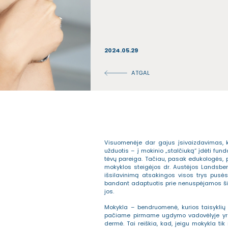
2024.05.29
ATGAL
Visuomenėje dar gajus įsivaizdavimas, k
užduotis – į mokinio „stalčiuką“ įdėti fun
tėvų pareiga. Tačiau, pasak edukologės, p
mokyklos steigėjos dr. Austėjos Landsbergi
išsilavinimą atsakingos visos trys pusės
bandant adaptuotis prie nenuspėjamos šių 
jos.
Mokykla – bendruomenė, kurios taisyklių r
pačiame pirmame ugdymo vadovėlyje yra
dermė. Tai reiškia, kad, jeigu mokykla tik 