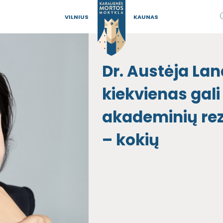
VILNIUS
KAUNAS
Dr. Austėja La
kiekvienas gali
akademinių rez
– kokių