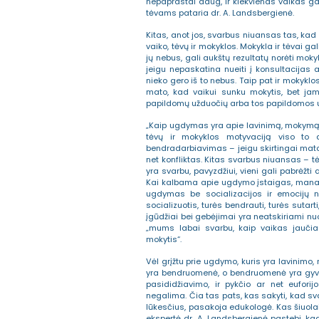
nepaprastai daug, ir kiekvienas vaikas gali
tėvams pataria dr. A. Landsbergienė.
Kitas, anot jos, svarbus niuansas tas, ka
vaiko, tėvų ir mokyklos. Mokykla ir tėvai ga
jų nebus, gali aukštų rezultatų norėti moky
jeigu nepaskatina nueiti į konsultacijas ar 
nieko gero iš to nebus. Taip pat ir mokykl
mato, kad vaikui sunku mokytis, bet jam
papildomų užduočių arba tos papildomos už
„Kaip ugdymas yra apie lavinimą, mokymą ir
tėvų ir mokyklos motyvaciją viso to d
bendradarbiavimas – jeigu skirtingai mato
net konfliktas. Kitas svarbus niuansas – 
yra svarbu, pavyzdžiui, vieni gali pabrėžti
Kai kalbama apie ugdymo įstaigas, manau, 
ugdymas be socializacijos ir emocijų n
socializuotis, turės bendrauti, turės sutarti,
įgūdžiai bei gebėjimai yra neatskiriami nuo
„mums labai svarbu, kaip vaikas jaučia
mokytis“.
Vėl grįžtu prie ugdymo, kuris yra lavinimo
yra bendruomenė, o bendruomenė yra gyvenim
pasididžiavimo, ir pykčio ar net euforij
negalima. Čia tas pats, kas sakyti, kad sva
lūkesčius, pasakoja edukologė. Kas šiuola
ekspertė dr. A. Landsbergienė pastebi, ka