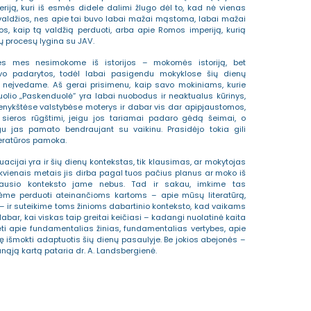
riją, kuri iš esmės didele dalimi žlugo dėl to, kad nė vienas
valdžios, nes apie tai buvo labai mažai mąstoma, labai mažai
s, kaip tą valdžią perduoti, arba apie Romos imperiją, kurią
ų procesų lygina su JAV.
, nes mes nesimokome iš istorijos – mokomės istoriją, bet
vo padarytos, todėl labai pasigendu mokyklose šių dienų
kų neįvedame. Aš gerai prisimenu, kaip savo mokiniams, kurie
uolio „Paskenduolė“ yra labai nuobodus ir neaktualus kūrinys,
 tenykštėse valstybėse moterys ir dabar vis dar apipjaustomos,
 sieros rūgštimi, jeigu jos tariamai padaro gėdą šeimai, o
 jas pamato bendraujant su vaikinu. Prasidėjo tokia gili
iteratūros pamoka.
uacijai yra ir šių dienų kontekstas, tik klausimas, ar mokytojas
ekvienais metais jis dirba pagal tuos pačius planus ar moko iš
jausio konteksto jame nebus. Tad ir sakau, imkime tas
ėme perduoti ateinančioms kartoms – apie mūsų literatūrą,
au – ir suteikime toms žinioms dabartinio konteksto, kad vaikams
bar, kai viskas taip greitai keičiasi – kadangi nuolatinė kaita
bėti apie fundamentalias žinias, fundamentalias vertybes, apie
ę išmokti adaptuotis šių dienų pasaulyje. Be jokios abejonės –
unąją kartą pataria dr. A. Landsbergienė.