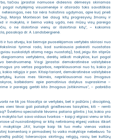
arbo, tačiau įprastai namuose didesnis dėmesys skiriamas
l pagal nutylėjimą visuomenėje ir atsirado toks savotiškas
s neteisingas, nes tai nėra holistinis ugdymas, apie kurį prieš
uji, Marija Montesori bei daug kitų progresyvių žmonių ir
 kad ir mokykla, ir šeima vaiką ugdo, nes mūsų visų pareiga
iu, o ne išskirtinai vienų ar išskirtinai kitų“, – kokiomis
la, pasakoja dr. A. Landsbergienė.
sti ir tuo atveju, kai šeimoje puoselėjamos vertybės skiriasi nuo
oksliniai tyrimai rodo, kad sunkiausia pakeisti nuostatas
ngviau suskaldyti atomą negu nuostatą), tad, jeigu itin stiprūs
s diegiamoms vertybėms, derėtų ieškoti mokyklos, kuri pagal
avo bendruomenę. Visgi įprastai demokratinėse valstybėse
žmogus yra vertas pagarbos, nepriklausomai nuo to, kokia jo
a, kokia religija ir pan. Kitaip tariant, demokratinėse valstybėse
rtybių, kurios mes tikimės, nepriklausomai nuo žmogaus
takoskyros, kalbėdami apie pamatinius dalykus supraskime –
urime ir pareigą gerbti kito žmogaus įsitikinimus“, – pabrėžia
rbi ne tik jos filosofija ar vertybės, bet ir požiūris į discipliną,
s vieni tėvai gali palaikyti griežtesnes taisykles, kiti – remti
ą? Švietimo specialistė tėvams pataria gilintis į tai, kokia yra
 mokykla turi savo vidaus tvarkas – kaip ji elgiasi vienu ar kitu
uriose už nusirašinėjimą ar kitą netinkamą elgesį vaikas iškart
i mokykloje JAV, kurioje kaip tik tuo metu vienas vaikas
istinį komentarą ir pirmadienį to vaiko mokykloje nebebuvo. Ta
riežtą požiūrį tolerancijos skirtingų religijų, rasių bei kultūrų