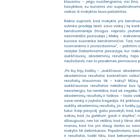
klausimu – jeigu nusižengiama, visi žino,
taisyklėse, su kuriomis visi supažindinami
vaikas iš mokyklos buvo pašalintas.
Reikia suprasti, kad mokykla yra bendruo
sutinka pradėję leisti savo vaiką į tą ko
bendruomenėje žmogus neprašo jautienos 
nesimeldžia pasisukęs į Meką – kiekvien
kuriose susirenka bendraminčiai. Tad, nor
nuomonėms ir įsivaizdavimui“, – patirtimi d
realybe Dabartiniame pasaulyje, kur nieka
aukščiausių akademinių rezultatų tapo
neužsižaisti, nes to pasekmes pirmiausia p
„Po šių trijų žodžių – „aukščiausi akademin
akademiniai rezultatai konkrečiam vaikui
rezultatų, klausimas tik – kokių? Mūsų v
aukščiausias rezultatas nebūtinai bus ly
nesistengiu, tai nereiškia, kad aš negebu.
akademinių rezultatų ir taškas – tada vai
save ranką ir įvyksta tragedija. Aš priklaus
aukštų akademinių rezultatų, jis ir turėtų jų
tukui. Kaip pavyzdį galiu pasakyti, kad, 
sakau, kad „tu galėtum gauti ir dvylika“, ne
džiaugiuosi, nes tai reiškia, kad ji tikrai di
manau, kad čia yra daug darbo su savo, k
mokytis tik dešimtukais. Pripažindami, kad 
ir rezultatai, todėl tikiu, kad bekompr