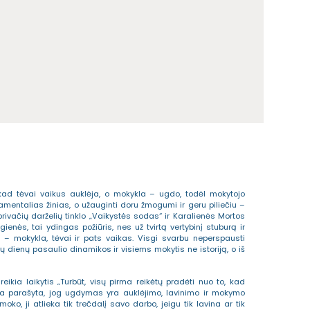
ad tėvai vaikus auklėja, o mokykla – ugdo, todėl mokytojo
damentalias žinias, o užauginti doru žmogumi ir geru piliečiu –
rivačių darželių tinklo „Vaikystės sodas“ ir Karalienės Mortos
enės, tai ydingas požiūris, nes už tvirtą vertybinį stuburą ir
 – mokykla, tėvai ir pats vaikas. Visgi svarbu neperspausti
dienų pasaulio dinamikos ir visiems mokytis ne istoriją, o iš
eikia laikytis „Turbūt, visų pirma reikėtų pradėti nuo to, kad
 parašyta, jog ugdymas yra auklėjimo, lavinimo ir mokymo
moko, ji atlieka tik trečdalį savo darbo, jeigu tik lavina ar tik