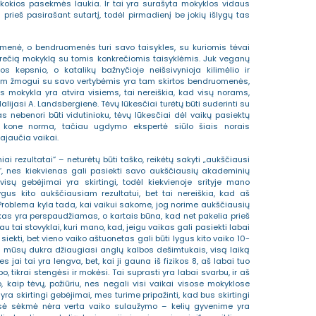
 kokios pasekmės laukia. Ir tai yra surašyta mokyklos vidaus
 prieš pasirašant sutartį, todėl pirmadienį be jokių išlygų tas
menė, o bendruomenės turi savo taisykles, su kuriomis tėvai
nkrečią mokyklą su tomis konkrečiomis taisyklėmis. Juk veganų
kepsnio, o katalikų bažnyčioje neišsivynioja kilimėlio ir
am žmogui su savo vertybėmis yra tam skirtos bendruomenės,
s mokykla yra atvira visiems, tai nereiškia, kad visų norams,
alijasi A. Landsbergienė. Tėvų lūkesčiai turėtų būti suderinti su
s nebenori būti vidutinioku, tėvų lūkesčiai dėl vaikų pasiektų
 kone norma, tačiau ugdymo ekspertė siūlo šiais norais
ajaučia vaikai.
iai rezultatai“ – neturėtų būti taško, reikėtų sakyti „aukščiausi
“, nes kiekvienas gali pasiekti savo aukščiausių akademinių
isų gebėjimai yra skirtingi, todėl kiekvienoje srityje mano
gus kito aukščiausiam rezultatui, bet tai nereiškia, kad aš
 Problema kyla tada, kai vaikui sakome, jog norime aukščiausių
kas yra perspaudžiamas, o kartais būna, kad net pakelia prieš
au tai stovyklai, kuri mano, kad, jeigu vaikas gali pasiekti labai
 siekti, bet vieno vaiko aštuonetas gali būti lygus kito vaiko 10-
kai mūsų dukra džiaugiasi anglų kalbos dešimtukais, visą laiką
s jai tai yra lengva, bet, kai ji gauna iš fizikos 8, aš labai tuo
rbo, tikrai stengėsi ir mokėsi. Tai suprasti yra labai svarbu, ir aš
aip tėvų, požiūriu, nes negali visi vaikai visose mokyklose
yra skirtingi gebėjimai, mes turime pripažinti, kad bus skirtingi
omisė sėkmė nėra verta vaiko sulaužymo – kelių gyvenime yra