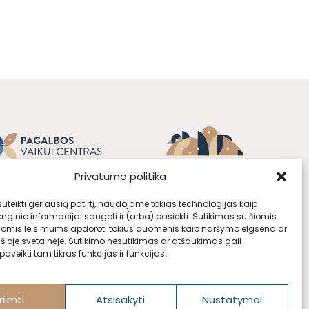
Privatumo politika
teikti geriausią patirtį, naudojame tokias technologijas kaip
enginio informacijai saugoti ir (arba) pasiekti. Sutikimas su šiomis
jomis leis mums apdoroti tokius duomenis kaip naršymo elgsena ar
 šioje svetainėje. Sutikimo nesutikimas ar atšaukimas gali
aveikti tam tikras funkcijas ir funkcijas.
riimti
Atsisakyti
Nustatymai